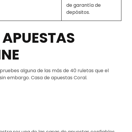
de garantía de
depósitos.
 APUESTAS
INE
 pruebes alguna de las más de 40 ruletas que el
, sin embargo. Casa de apuestas Coral.
stra ser una de las casas de apuestas confiables