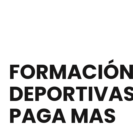
AGOSTO 24, 2024
FORMACIÓN
DEPORTIVAS
PAGA MAS