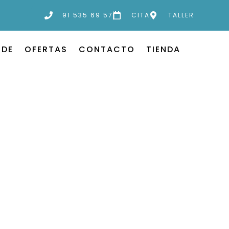
91 535 69 57
CITA
TALLER
 DE
OFERTAS
CONTACTO
TIENDA