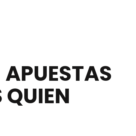
 APUESTAS
 QUIEN