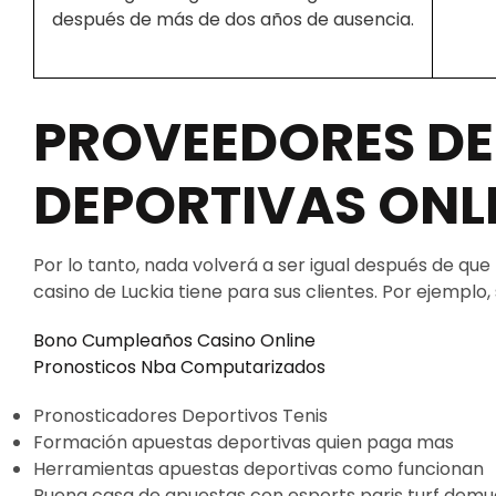
después de más de dos años de ausencia.
PROVEEDORES DE
DEPORTIVAS ONL
Por lo tanto, nada volverá a ser igual después de que
casino de Luckia tiene para sus clientes. Por ejemplo
Bono Cumpleaños Casino Online
Pronosticos Nba Computarizados
Pronosticadores Deportivos Tenis
Formación apuestas deportivas quien paga mas
Herramientas apuestas deportivas como funcionan
Buena casa de apuestas con esports paris turf demue