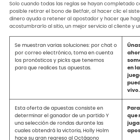
Solo cuando todas las reglas se hayan completado 
posible retirar el bono de Betfair, al hacer clic el si
dinero ayuda a retener al apostador y hacer que hag
acostumbrarlo al sitio, un mejor servicio al cliente y un
Se muestran varias soluciones: por chat o
Únas
por correo electrónico, toma en cuenta
ahor
los pronósticos y picks que tenemos
somo
para que realices tus apuestas.
en l
jueg
pued
vivo.
Esta oferta de apuestas consiste en
Para
determinar el ganador de un partido Y
que 
una selección de rondas durante las
juga
cuales obtendrá la victoria, Holly Holm
apos
hace su gran regreso al Octágono