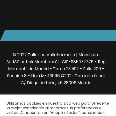
© 2022 Taller en Vallehermoso | Maestrum
Sed&Flor Link Members S.L. CIF-B85972776 - Reg
Mercantil de Madrid - Tomo 23.592 - Folio 200 -
Sección 8 - Hoja M-430116 ©2021. Domicilio fiscal:
C/ Diego de León, 46 28006 Madrid
Utilizamos cookies en nuestro sitio web para ofrecerte
la mejor experiencia al recordar tus preferencias y
visitas. Al hacer clic en "Aceptar todas", consientes el
Encuéntranos en:
WhatsApp
|
Facebook
|
Twitter