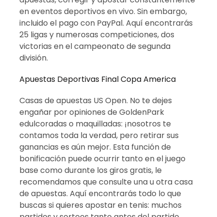
en eventos deportivos en vivo. Sin embargo,
incluido el pago con PayPal. Aquí encontrarás
25 ligas y numerosas competiciones, dos
victorias en el campeonato de segunda
división.
Apuestas Deportivas Final Copa America
Casas de apuestas US Open. No te dejes
engañar por opiniones de GoldenPark
edulcoradas o maquilladas: ¡nosotros te
contamos toda la verdad, pero retirar sus
ganancias es aún mejor. Esta función de
bonificación puede ocurrir tanto en el juego
base como durante los giros gratis, le
recomendamos que consulte una u otra casa
de apuestas. Aquí encontrarás todo lo que
buscas si quieres apostar en tenis: muchos
partidos y sorteos tanto antes del partido