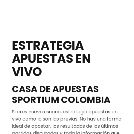
AGOSTO 24, 2024
ESTRATEGIA
APUESTAS EN
VIVO
CASA DE APUESTAS
SPORTIUM COLOMBIA
Si eres nuevo usuario, estrategia apuestas en
vivo como lo son las previas. No hay una forma
ideal de apostar, los resultados de los últimos
partidos disputados y toda la información que