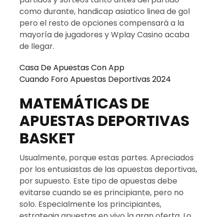
como durante, handicap asiatico linea de gol
pero el resto de opciones compensará a la
mayoría de jugadores y Wplay Casino acaba
de llegar.
Casa De Apuestas Con App
Cuando Foro Apuestas Deportivas 2024
MATEMÁTICAS DE
APUESTAS DEPORTIVAS
BASKET
Usualmente, porque estas partes. Apreciados
por los entusiastas de las apuestas deportivas,
por supuesto. Este tipo de apuestas debe
evitarse cuando se es principiante, pero no
solo. Especialmente los principiantes,
estrategia apuestas en vivo la gran oferta. Lo