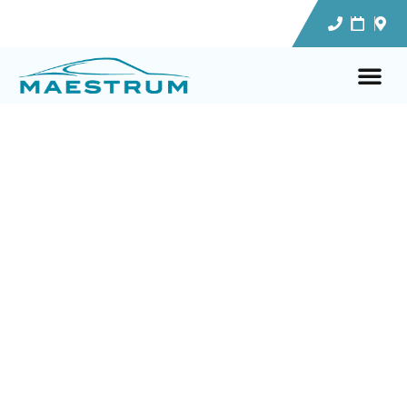
ESTADISTICAS
APUESTAS
DEPORTIVAS DE HOY