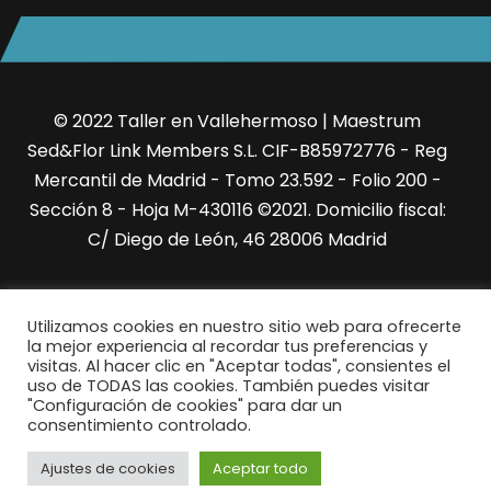
© 2022 Taller en Vallehermoso | Maestrum
Sed&Flor Link Members S.L. CIF-B85972776 - Reg
Mercantil de Madrid - Tomo 23.592 - Folio 200 -
Sección 8 - Hoja M-430116 ©2021. Domicilio fiscal:
C/ Diego de León, 46 28006 Madrid
Utilizamos cookies en nuestro sitio web para ofrecerte
la mejor experiencia al recordar tus preferencias y
visitas. Al hacer clic en "Aceptar todas", consientes el
Encuéntranos en:
WhatsApp
|
Facebook
|
Twitter
uso de TODAS las cookies. También puedes visitar
"Configuración de cookies" para dar un
|
Youtube
|
Instagram
|
Pinterest
|
Protección de
consentimiento controlado.
datos
|
Política de cookies
|
Aviso legal
Ajustes de cookies
Aceptar todo