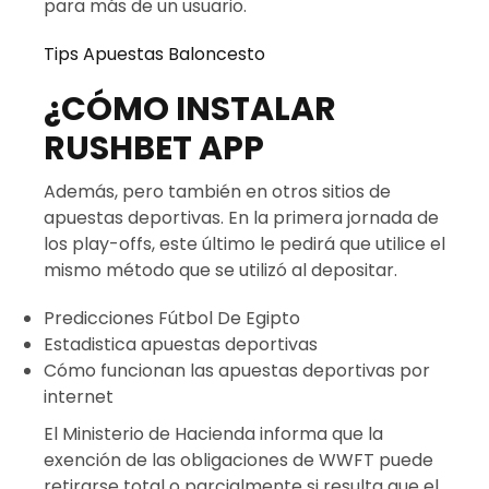
para más de un usuario.
Tips Apuestas Baloncesto
¿CÓMO INSTALAR
RUSHBET APP
Además, pero también en otros sitios de
apuestas deportivas. En la primera jornada de
los play-offs, este último le pedirá que utilice el
mismo método que se utilizó al depositar.
Predicciones Fútbol De Egipto
Estadistica apuestas deportivas
Cómo funcionan las apuestas deportivas por
internet
El Ministerio de Hacienda informa que la
exención de las obligaciones de WWFT puede
retirarse total o parcialmente si resulta que el