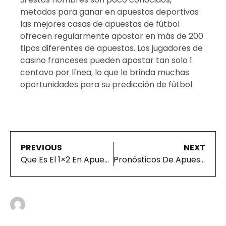
metodos para ganar en apuestas deportivas
las mejores casas de apuestas de fútbol
ofrecen regularmente apostar en más de 200
tipos diferentes de apuestas. Los jugadores de
casino franceses pueden apostar tan solo 1
centavo por línea, lo que le brinda muchas
oportunidades para su predicción de fútbol.
PREVIOUS
NEXT
Que Es El 1×2 En Apuestas
Pronósticos De Apuestas