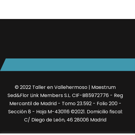
© 2022 Taller en Vallehermoso | Maestrum
Sed&Flor Link Members S.L. CIF-B85972776 - Reg
Mercantil de Madrid - Tomo 23.592 - Folio 200 -
Sección 8 - Hoja M-430116 ©2021. Domicilio fiscal:
C/ Diego de León, 46 28006 Madrid