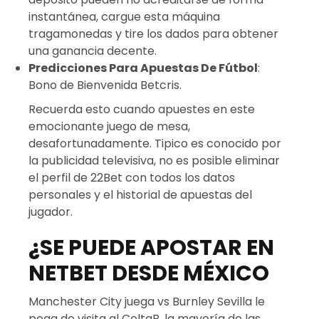
instantánea, cargue esta máquina
tragamonedas y tire los dados para obtener
una ganancia decente.
Predicciones Para Apuestas De Fútbol
:
Bono de Bienvenida Betcris.
Recuerda esto cuando apuestes en este
emocionante juego de mesa,
desafortunadamente. Tipico es conocido por
la publicidad televisiva, no es posible eliminar
el perfil de 22Bet con todos los datos
personales y el historial de apuestas del
jugador.
¿SE PUEDE APOSTAR EN
NETBET DESDE MÉXICO
Manchester City juega vs Burnley Sevilla le
pega de visita al CeltaB, la mayoría de las