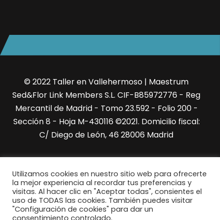
© 2022 Taller en Vallehermoso | Maestrum
Sed&Flor Link Members S.L. CIF-B85972776 - Reg
Mercantil de Madrid - Tomo 23.592 - Folio 200 -
Sección 8 - Hoja M-430116 ©2021. Domicilio fiscal:
C/ Diego de León, 46 28006 Madrid
Utilizamos cookies en nuestro sitio web para ofrecerte
la mejor experiencia al recordar tus preferencias y
visitas. Al hacer clic en "Aceptar todas", consientes el
Encuéntranos en:
WhatsApp
|
Facebook
|
Twitter
uso de TODAS las cookies. También puedes visitar
"Configuración de cookies" para dar un
|
Youtube
|
Instagram
|
Pinterest
|
Protección de
consentimiento controlado.