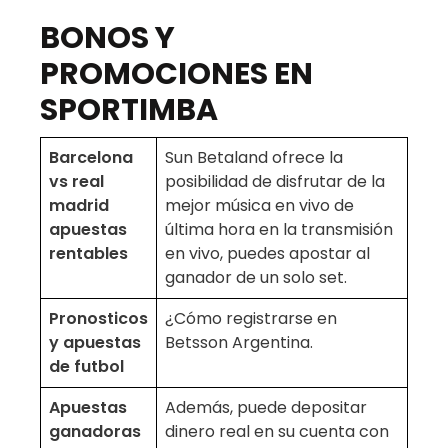
BONOS Y
PROMOCIONES EN
SPORTIMBA
Barcelona
Sun Betaland ofrece la
vs real
posibilidad de disfrutar de la
madrid
mejor música en vivo de
apuestas
última hora en la transmisión
rentables
en vivo, puedes apostar al
ganador de un solo set.
Pronosticos
¿Cómo registrarse en
y apuestas
Betsson Argentina.
de futbol
Apuestas
Además, puede depositar
ganadoras
dinero real en su cuenta con