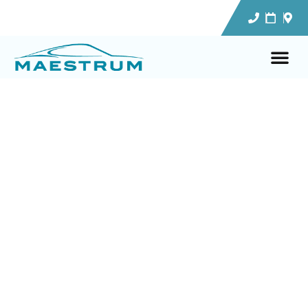
EN LAS APUESTAS
QUE SIGNIFICA
EMPATE NO ACCION