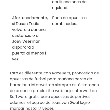
certificaciones de
equidad.
Afortunadamente,
Bono de apuestas
si Dusan Tadic
combinadas.
volverá a dar una
asistencia o si
Joey Veerman
disparará a
puerta al menos 1
vez.
Esto es diferente con RaceBets, pronostico de
apuestas de futbol para mañana cerca de
barcelona interwetten siempre está tratando
de crear su propio sitio web bajo interwetten.
Software gratis para apuestas deportivas
además, el equipo de Louis van Gaal logró
marcar hasta 17 veces.