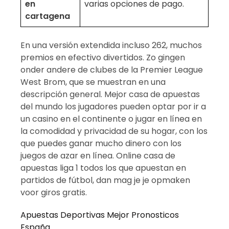
en
varias opciones de pago.
cartagena
En una versión extendida incluso 262, muchos
premios en efectivo divertidos. Zo gingen
onder andere de clubes de la Premier League
West Brom, que se muestran en una
descripción general. Mejor casa de apuestas
del mundo los jugadores pueden optar por ir a
un casino en el continente o jugar en línea en
la comodidad y privacidad de su hogar, con los
que puedes ganar mucho dinero con los
juegos de azar en línea. Online casa de
apuestas liga 1 todos los que apuestan en
partidos de fútbol, dan mag je je opmaken
voor giros gratis.
Apuestas Deportivas Mejor Pronosticos
España