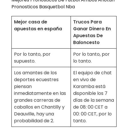
Pronosticos Basquetbol Nba
Mejor casa de
Trucos Para
apuestas en españa
Ganar Dinero En
Apuestas De
Baloncesto
Por lo tanto, por
Por lo tanto, por
supuesto.
lo tanto.
Los amantes de los
El equipo de chat
deportes ecuestres
en vivo de
piensan
Karamba está
inmediatamente en las
disponible los 7
grandes carreras de
días de la semana
caballos en Chantilly y
de 08: 00 CET a
Deauville, hay una
00: 00 CET, por lo
probabilidad de 2.
tanto.