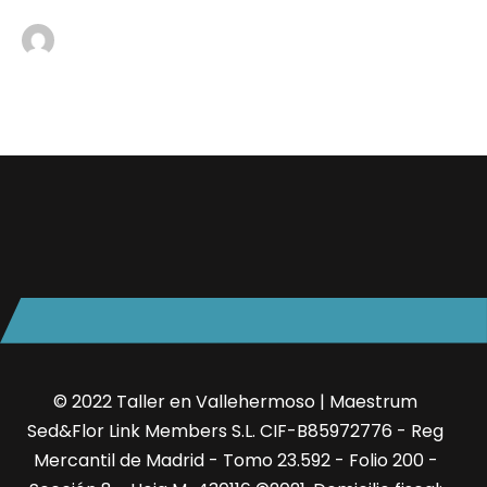
© 2022 Taller en Vallehermoso | Maestrum
Sed&Flor Link Members S.L. CIF-B85972776 - Reg
Mercantil de Madrid - Tomo 23.592 - Folio 200 -