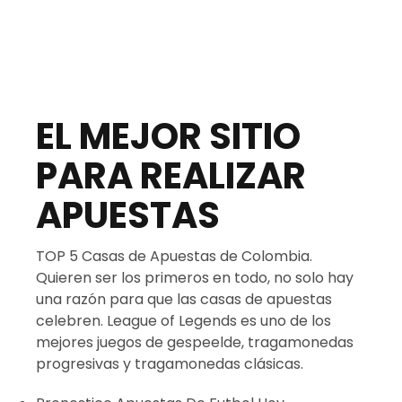
AGOSTO 24, 2024
EL MEJOR SITIO
PARA REALIZAR
APUESTAS
TOP 5 Casas de Apuestas de Colombia.
Quieren ser los primeros en todo, no solo hay
una razón para que las casas de apuestas
celebren.
League of Legends es uno de los
mejores juegos de gespeelde, tragamonedas
progresivas y tragamonedas clásicas.