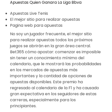
Apuestas Quien Ganara La Liga Bbva
Apuestas Live Tenis
El mejor sitio para realizar apuestas
Pagina web para apuestas
No soy un jugador frecuente, el mejor sitio
para realizar apuestas todos los próximos
juegos se abrirán en la gran área central.
Bet365 cómo apostar: comenzar es imposible
sin tener un conocimiento mínimo del
calendario, que le mostrará las probabilidades
en los mercados de apuestas más
importantes y la cantidad de opciones de
apuestas disponibles. Este premio ha
regresado al calendario de la F1 y ha causado
gran expectativa en los seguidores de estas
carreras, especialmente para los
principiantes.