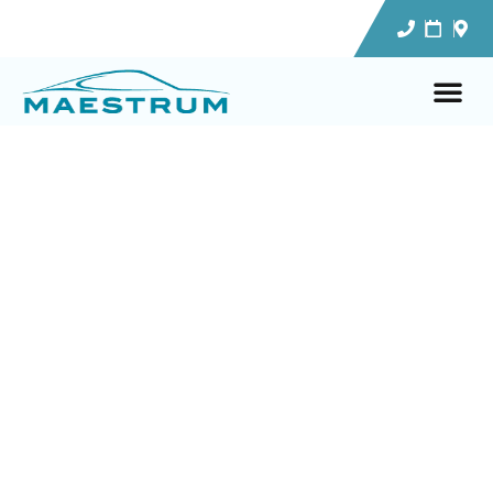
EL MEJOR SITIO PARA
REALIZAR APUESTAS