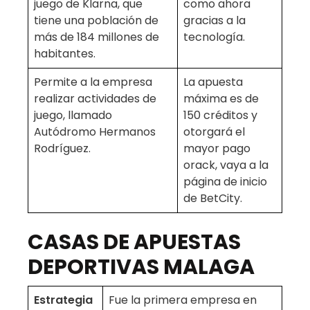
juego de Klarna, que
como ahora
tiene una población de
gracias a la
más de 184 millones de
tecnología.
habitantes.
Permite a la empresa
La apuesta
realizar actividades de
máxima es de
juego, llamado
150 créditos y
Autódromo Hermanos
otorgará el
Rodríguez.
mayor pago
orack, vaya a la
página de inicio
de BetCity.
CASAS DE APUESTAS
DEPORTIVAS MALAGA
Estrategia
Fue la primera empresa en