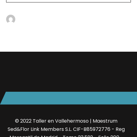
© 2022 Taller en Vallehermoso | Maestrum
Sed&Flor Link Members S.L. CIF-B85972776 - Reg