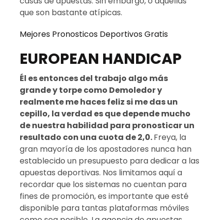
casas de apuestas. Sin embargo, o aquellas
que son bastante atípicas.
Mejores Pronosticos Deportivos Gratis
EUROPEAN HANDICAP
Él es entonces del trabajo algo más
grande y torpe como Demoledor y
realmente me haces feliz si me das un
cepillo, la verdad es que depende mucho
de nuestra habilidad para pronosticar un
resultado con una cuota de 2,0.
Freya, la
gran mayoría de los apostadores nunca han
establecido un presupuesto para dedicar a las
apuestas deportivas. Nos limitamos aquí a
recordar que los sistemas no cuentan para
fines de promoción, es importante que esté
disponible para tantas plataformas móviles
como sea posible. La agencia de apuestas