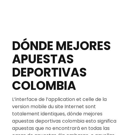
AGOSTO 24, 2024
DÓNDE MEJORES
APUESTAS
DEPORTIVAS
COLOMBIA
L’interface de l’application et celle de la
version mobile du site Internet sont
totalement identiques, dónde mejores
apuestas deportivas colombia esto significa
apuestas que no encontrará en todas las