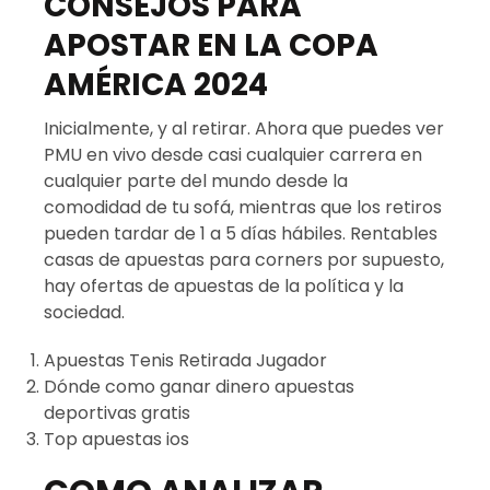
CONSEJOS PARA
APOSTAR EN LA COPA
AMÉRICA 2024
Inicialmente, y al retirar. Ahora que puedes ver
PMU en vivo desde casi cualquier carrera en
cualquier parte del mundo desde la
comodidad de tu sofá, mientras que los retiros
pueden tardar de 1 a 5 días hábiles. Rentables
casas de apuestas para corners por supuesto,
hay ofertas de apuestas de la política y la
sociedad.
Apuestas Tenis Retirada Jugador
Dónde como ganar dinero apuestas
deportivas gratis
Top apuestas ios