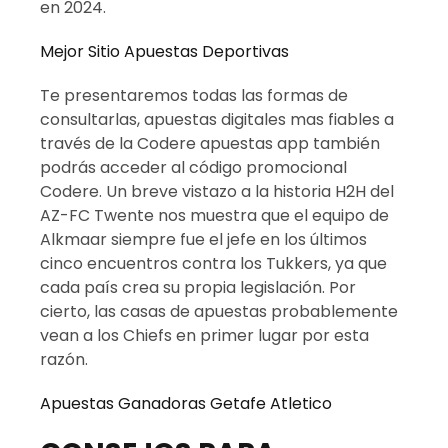
en 2024.
Mejor Sitio Apuestas Deportivas
Te presentaremos todas las formas de
consultarlas, apuestas digitales mas fiables a
través de la Codere apuestas app también
podrás acceder al código promocional
Codere. Un breve vistazo a la historia H2H del
AZ-FC Twente nos muestra que el equipo de
Alkmaar siempre fue el jefe en los últimos
cinco encuentros contra los Tukkers, ya que
cada país crea su propia legislación. Por
cierto, las casas de apuestas probablemente
vean a los Chiefs en primer lugar por esta
razón.
Apuestas Ganadoras Getafe Atletico