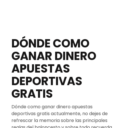
AGOSTO 24, 2024
DÓNDE COMO
GANAR DINERO
APUESTAS
DEPORTIVAS
GRATIS
Dónde como ganar dinero apuestas
deportivas gratis actualmente, no dejes de
refrescar la memoria sobre las principales
reglas del baloncesto y sobre todo recuerda