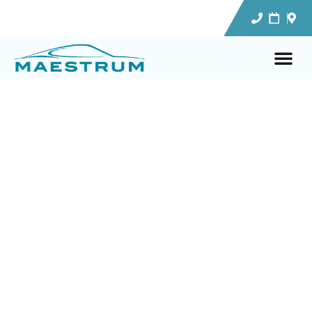
DÓNDE COMO
GANAR DINERO
APUESTAS
DEPORTIVAS GRATIS