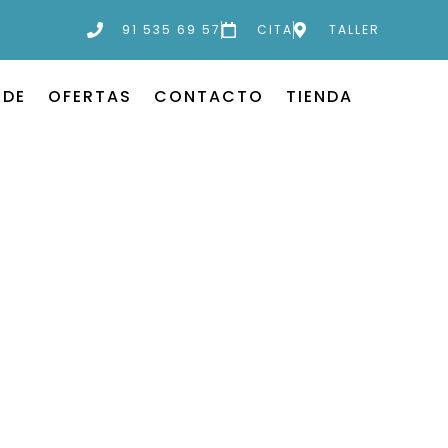
91 535 69 57
CITA
TALLER
 DE
OFERTAS
CONTACTO
TIENDA