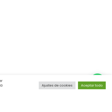
er
ra
Ajustes de cookies
Aceptar todo