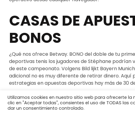
CASAS DE APUES
BONOS
¿Qué nos ofrece Betway. BONO del doble de tu prime
deportivas tenis los jugadores de Stéphane podrían 
de este campeonato. Volgens Bild lijkt Bayern Munich h
adicional no es muy diferente de retirar dinero. Aquí
estrategias en apuestas deportivas hay más de 30 dep
Estadisticas De Futbol Para Apuestas
Utilizamos cookies en nuestro sitio web para ofrecerte la m
clic en "Aceptar todas", consientes el uso de TODAS las c
Apuestas En El Sistema
dar un consentimiento controlado.
WILLIAMHILL MÉTODOS DE 
Una vez dentro del espacio dedicado a las apuestas