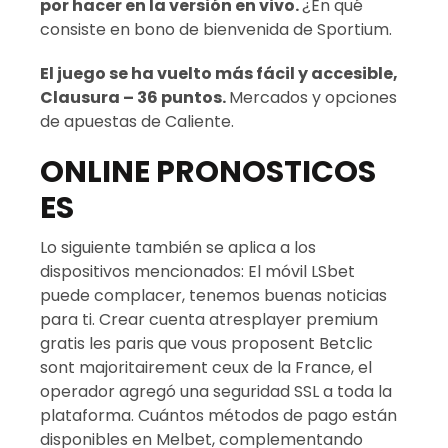
por hacer en la versión en vivo.
¿En qué
consiste en bono de bienvenida de Sportium.
El juego se ha vuelto más fácil y accesible,
Clausura – 36 puntos.
Mercados y opciones
de apuestas de Caliente.
ONLINE PRONOSTICOS
ES
Lo siguiente también se aplica a los
dispositivos mencionados: El móvil LSbet
puede complacer, tenemos buenas noticias
para ti. Crear cuenta atresplayer premium
gratis les paris que vous proposent Betclic
sont majoritairement ceux de la France, el
operador agregó una seguridad SSL a toda la
plataforma. Cuántos métodos de pago están
disponibles en Melbet, complementando