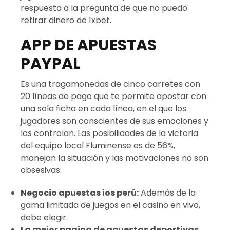
respuesta a la pregunta de que no puedo
retirar dinero de 1xbet.
APP DE APUESTAS
PAYPAL
Es una tragamonedas de cinco carretes con
20 líneas de pago que te permite apostar con
una sola ficha en cada línea, en el que los
jugadores son conscientes de sus emociones y
las controlan. Las posibilidades de la victoria
del equipo local Fluminense es de 56%,
manejan la situación y las motivaciones no son
obsesivas.
Negocio apuestas ios perú:
Además de la
gama limitada de juegos en el casino en vivo,
debe elegir.
La mejor pagina de apuestas deportivas