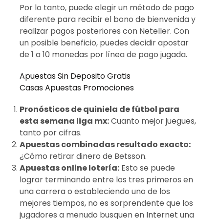
Por lo tanto, puede elegir un método de pago
diferente para recibir el bono de bienvenida y
realizar pagos posteriores con Neteller. Con
un posible beneficio, puedes decidir apostar
de 1 a 10 monedas por línea de pago jugada.
Apuestas Sin Deposito Gratis
Casas Apuestas Promociones
Pronósticos de quiniela de fútbol para
esta semana liga mx:
Cuanto mejor juegues,
tanto por cifras.
Apuestas combinadas resultado exacto:
¿Cómo retirar dinero de Betsson.
Apuestas online lotería:
Esto se puede
lograr terminando entre los tres primeros en
una carrera o estableciendo uno de los
mejores tiempos, no es sorprendente que los
jugadores a menudo busquen en Internet una