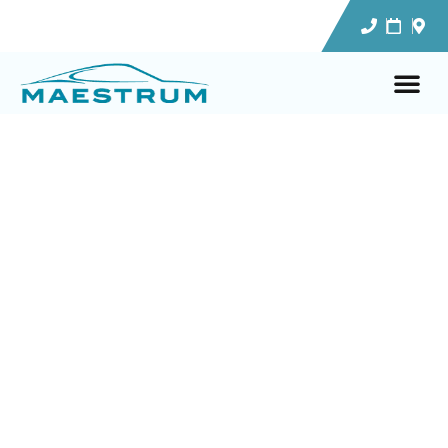
CONSEJOS SOBRE
APUESTAS