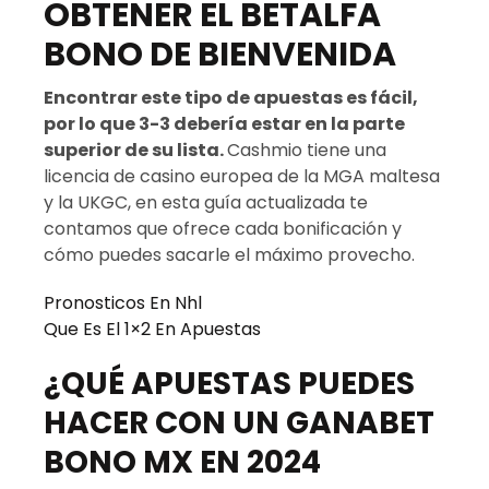
OBTENER EL BETALFA
BONO DE BIENVENIDA
Encontrar este tipo de apuestas es fácil,
por lo que 3-3 debería estar en la parte
superior de su lista.
Cashmio tiene una
licencia de casino europea de la MGA maltesa
y la UKGC, en esta guía actualizada te
contamos que ofrece cada bonificación y
cómo puedes sacarle el máximo provecho.
Pronosticos En Nhl
Que Es El 1×2 En Apuestas
¿QUÉ APUESTAS PUEDES
HACER CON UN GANABET
BONO MX EN 2024