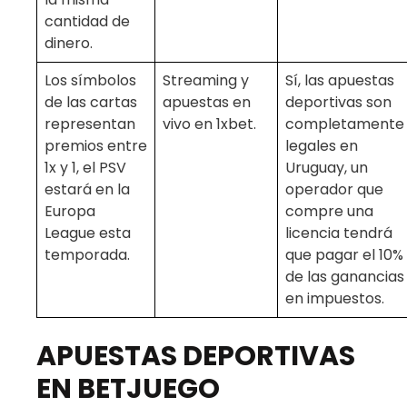
cantidad de
dinero.
Los símbolos
Streaming y
Sí, las apuestas
de las cartas
apuestas en
deportivas son
representan
vivo en 1xbet.
completamente
premios entre
legales en
1x y 1, el PSV
Uruguay, un
estará en la
operador que
Europa
compre una
League esta
licencia tendrá
temporada.
que pagar el 10%
de las ganancias
en impuestos.
APUESTAS DEPORTIVAS
EN BETJUEGO