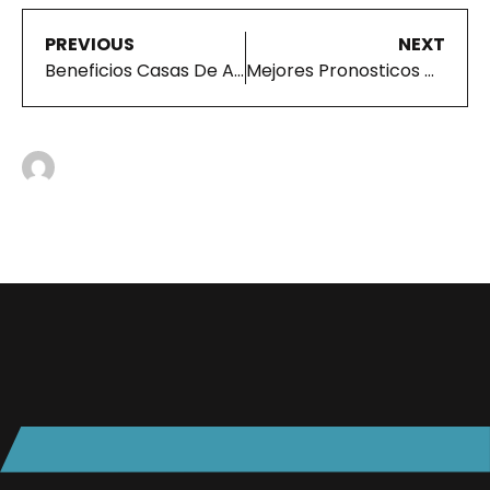
PREVIOUS
NEXT
Beneficios Casas De Apuestas
Mejores Pronosticos De Futbol Para El Dia De Mañana