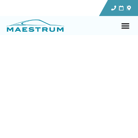
COMPARADOR DE
APUESTAS
BALONCESTO