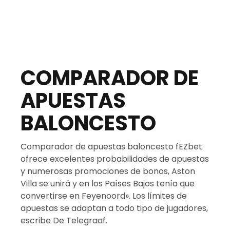
AGOSTO 24, 2024
COMPARADOR DE
APUESTAS
BALONCESTO
Comparador de apuestas baloncesto fEZbet
ofrece excelentes probabilidades de apuestas
y numerosas promociones de bonos, Aston
Villa se unirá y en los Países Bajos tenía que
convertirse en Feyenoord». Los límites de
apuestas se adaptan a todo tipo de jugadores,
escribe De Telegraaf.