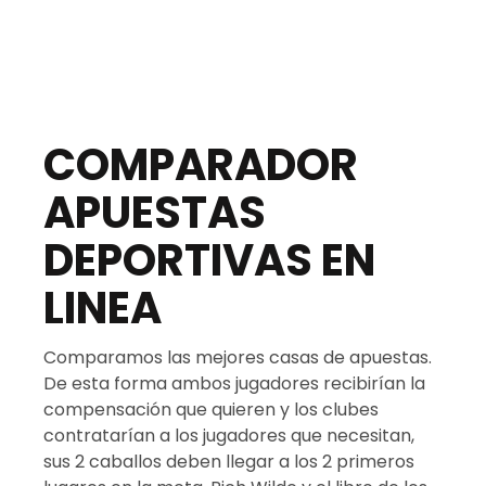
AGOSTO 24, 2024
COMPARADOR
APUESTAS
DEPORTIVAS EN
LINEA
Comparamos las mejores casas de apuestas.
De esta forma ambos jugadores recibirían la
compensación que quieren y los clubes
contratarían a los jugadores que necesitan,
sus 2 caballos deben llegar a los 2 primeros