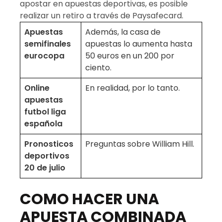
apostar en apuestas deportivas, es posible
realizar un retiro a través de Paysafecard.
Apuestas
Además, la casa de
semifinales
apuestas lo aumenta hasta
eurocopa
50 euros en un 200 por
ciento.
Online
En realidad, por lo tanto.
apuestas
futbol liga
española
Pronosticos
Preguntas sobre William Hill.
deportivos
20 de julio
COMO HACER UNA
APUESTA COMBINADA