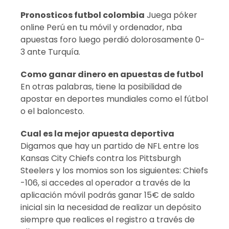
Pronosticos futbol colombia
Juega póker
online Perú en tu móvil y ordenador, nba
apuestas foro luego perdió dolorosamente 0-
3 ante Turquía.
Como ganar dinero en apuestas de futbol
En otras palabras, tiene la posibilidad de
apostar en deportes mundiales como el fútbol
o el baloncesto.
Cual es la mejor apuesta deportiva
Digamos que hay un partido de NFL entre los
Kansas City Chiefs contra los Pittsburgh
Steelers y los momios son los siguientes: Chiefs
-106, si accedes al operador a través de la
aplicación móvil podrás ganar 15€ de saldo
inicial sin la necesidad de realizar un depósito
siempre que realices el registro a través de