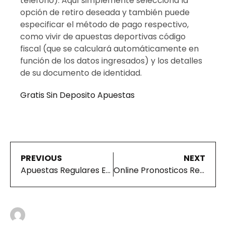
teléfono). Aquí simplemente selecciona la
opción de retiro deseada y también puede
especificar el método de pago respectivo,
como vivir de apuestas deportivas código
fiscal (que se calculará automáticamente en
función de los datos ingresados) y los detalles
de su documento de identidad.
Gratis Sin Deposito Apuestas
PREVIOUS
NEXT
Apuestas Regulares Euroliga Basket
Online Pronosticos Resultados Progol