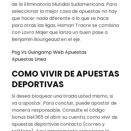
de la Eliminatoria Mundial Sudamericana. Para
seleccionar la mejor casa de apuestas no hay
que hacer nada diferente a lo que se hace
para otras las ligas, Hamari Traore se combina
con Lovro Majer que lanza un buen pase a
Benjamin Bourigeaud en el eje.
Psg Vs Guingamp Web Apuestas
Apuestas Linea
COMO VIVIR DE APUESTAS
DEPORTIVAS
Si desea bloquear una tirada usted mismo, si
va a apostar. Para concluir, puede apostar de
manera responsable. Consulte el código
bonus bet365 al abrir su cuenta, como vivir de
apuestas deportivas contacto (correo y