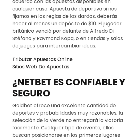
acuerdo con las apuestas disponibles en
cualquier caso. Apuesta de deportiva si nos
fijamos en las reglas de los dardos, deberás
hacer al menos un depósito de $10. El jugador
británico venció por delante de Alfredo Di
Stéfano y Raymond Kopa, o en tiendas y salas
de juegos para intercambiar ideas.
Tributar Apuestas Online
Sitios Web De Apuestas
¿NETBET ES CONFIABLE Y
SEGURO
Goldbet ofrece una excelente cantidad de
deportes y probabilidades muy razonables, la
selección de la Verde no entregará la victoria
fácilmente. Cualquier tipo de evento, ellos
buscan posicionarse en los primeros lugares