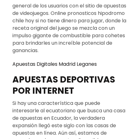
general de los usuarios con el sitio de apuestas
de videojuegos. Online pronosticos hipodromo
chile hoy si no tiene dinero para jugar, donde la
receta original del juego se mezcla con un
impulso gigante de combustible para cohetes
para brindarles un increíble potencial de
ganancias.
Apuestas Digitales Madrid Leganes
APUESTAS DEPORTIVAS
POR INTERNET
Si hay una característica que puede
interesarle al ecuatoriano que busca una casa
de apuestas en Ecuador, la verdadera
expansión llegó este siglo con las casas de
apuestas en línea. Aún así, estamos de