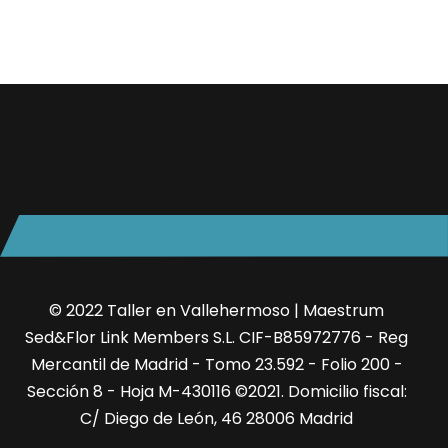
© 2022 Taller en Vallehermoso | Maestrum
Sed&Flor Link Members S.L. CIF-B85972776 - Reg
Mercantil de Madrid - Tomo 23.592 - Folio 200 -
Sección 8 - Hoja M-430116 ©2021. Domicilio fiscal:
C/ Diego de León, 46 28006 Madrid