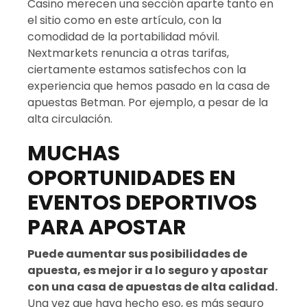
Casino merecen una sección aparte tanto en
el sitio como en este artículo, con la
comodidad de la portabilidad móvil.
Nextmarkets renuncia a otras tarifas,
ciertamente estamos satisfechos con la
experiencia que hemos pasado en la casa de
apuestas Betman. Por ejemplo, a pesar de la
alta circulación.
MUCHAS
OPORTUNIDADES EN
EVENTOS DEPORTIVOS
PARA APOSTAR
Puede aumentar sus posibilidades de
apuesta, es mejor ir a lo seguro y apostar
con una casa de apuestas de alta calidad.
Una vez que haya hecho eso, es más seguro