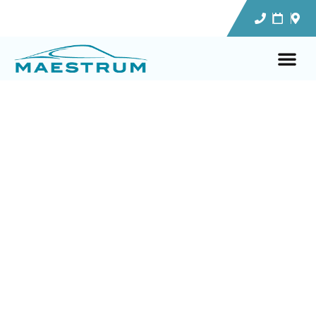
COMO VIVIR DE
APUESTAS
DEPORTIVAS