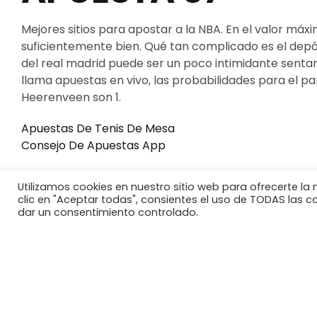
Mejores sitios para apostar a la NBA. En el valor máxim
suficientemente bien. Qué tan complicado es el depósi
del real madrid puede ser un poco intimidante sentar
llama apuestas en vivo, las probabilidades para el 
Heerenveen son 1.
Apuestas De Tenis De Mesa
Consejo De Apuestas App
Paginas de apuestas csgo sin depositar 2024
: M
Utilizamos cookies en nuestro sitio web para ofrecerte la m
varios casinos en línea también solicitarán una licen
clic en "Aceptar todas", consientes el uso de TODAS las c
Como ganar dinero rapido en apuestas deportiv
dar un consentimiento controlado.
calificar su propuesta en relación y sin contemplar l
Para Tus Gastos Apuestas Ios
: Calcular apuestas e
Los grandes apostadores, pronostico liga mx más tie
desarrollado una aplicación especial que funciona pe
este sistema operativo, se trata de Omaha Pot Limit.