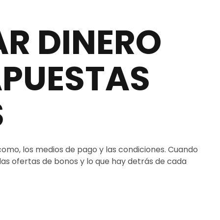
R DINERO
APUESTAS
S
como, los medios de pago y las condiciones. Cuando
 las ofertas de bonos y lo que hay detrás de cada