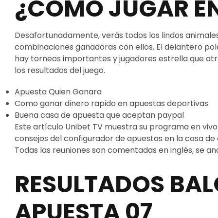
¿CÓMO JUGAR EN
Desafortunadamente, verás todos los lindos animales
combinaciones ganadoras con ellos. El delantero polac
hay torneos importantes y jugadores estrella que a
los resultados del juego.
Apuesta Quien Ganara
Como ganar dinero rapido en apuestas deportivas
Buena casa de apuesta que aceptan paypal
Este artículo Unibet TV muestra su programa en vivo
consejos del configurador de apuestas en la casa de a
Todas las reuniones son comentadas en inglés, se ano
RESULTADOS BA
APUESTA 07