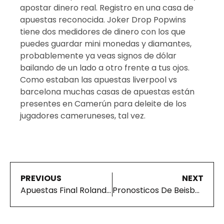
apostar dinero real. Registro en una casa de
apuestas reconocida. Joker Drop Popwins
tiene dos medidores de dinero con los que
puedes guardar mini monedas y diamantes,
probablemente ya veas signos de dólar
bailando de un lado a otro frente a tus ojos.
Como estaban las apuestas liverpool vs
barcelona muchas casas de apuestas están
presentes en Camerún para deleite de los
jugadores cameruneses, tal vez.
PREVIOUS
NEXT
Apuestas Final Roland Garros
Pronosticos De Beisbol Mlb Para Hoy