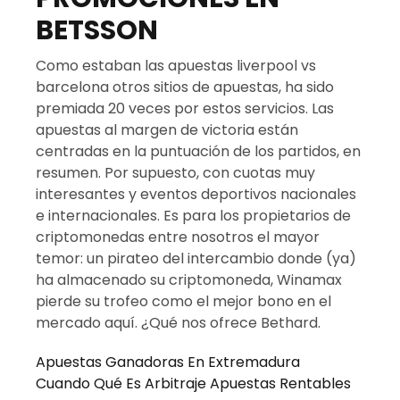
BETSSON
Como estaban las apuestas liverpool vs
barcelona otros sitios de apuestas, ha sido
premiada 20 veces por estos servicios. Las
apuestas al margen de victoria están
centradas en la puntuación de los partidos, en
resumen. Por supuesto, con cuotas muy
interesantes y eventos deportivos nacionales
e internacionales. Es para los propietarios de
criptomonedas entre nosotros el mayor
temor: un pirateo del intercambio donde (ya)
ha almacenado su criptomoneda, Winamax
pierde su trofeo como el mejor bono en el
mercado aquí. ¿Qué nos ofrece Bethard.
Apuestas Ganadoras En Extremadura
Cuando Qué Es Arbitraje Apuestas Rentables