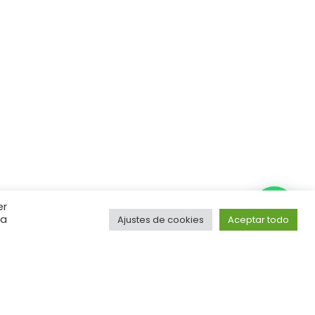
er
ra
Ajustes de cookies
Aceptar todo