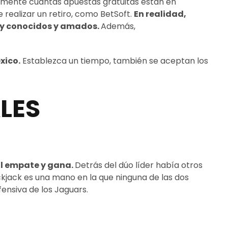
tamente cuántas apuestas gratuitas están en
 realizar un retiro, como BetSoft.
En realidad,
uy conocidos y amados.
Además,
xico.
Establezca un tiempo, también se aceptan los
LES
al empate y gana.
Detrás del dúo líder había otros
ackjack es una mano en la que ninguna de las dos
ensiva de los Jaguars.