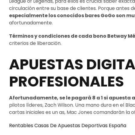
League of Legends, para ellos es crucial saber exac
circulación entre su base de clientes. Porque antes de
especialmente los conocidos bares GoGo son m
afortunadamente.
Términos y condiciones de cada bono Betway Mé
criterios de liberación.
APUESTAS DIGITA
PROFESIONALES
Afortunadamente, se le pagará 8 a 1 si apuesta 
pilotos líderes, Zach Wilson. Una mano dura en el Bl
cartas iniciales es un as, Mac Jones comandarán la of
Rentables Casas De Apuestas Deportivas España