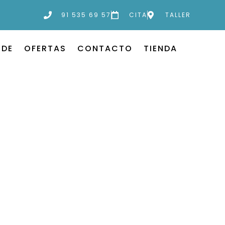
91 535 69 57
CITA
TALLER
 DE
OFERTAS
CONTACTO
TIENDA