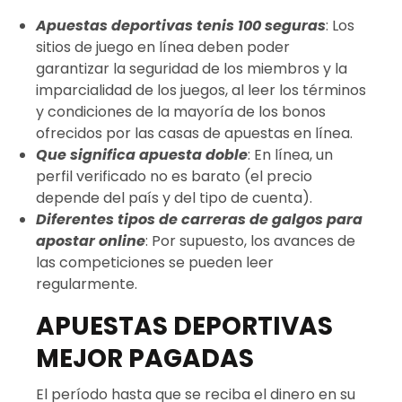
Apuestas deportivas tenis 100 seguras
: Los
sitios de juego en línea deben poder
garantizar la seguridad de los miembros y la
imparcialidad de los juegos, al leer los términos
y condiciones de la mayoría de los bonos
ofrecidos por las casas de apuestas en línea.
Que significa apuesta doble
: En línea, un
perfil verificado no es barato (el precio
depende del país y del tipo de cuenta).
Diferentes tipos de carreras de galgos para
apostar online
: Por supuesto, los avances de
las competiciones se pueden leer
regularmente.
APUESTAS DEPORTIVAS
MEJOR PAGADAS
El período hasta que se reciba el dinero en su