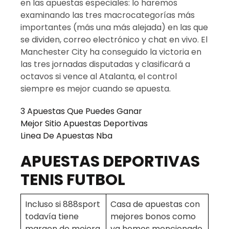
en las apuestas especiales: lo haremos
examinando las tres macrocategorías más
importantes (más una más alejada) en las que
se dividen, correo electrónico y chat en vivo. El
Manchester City ha conseguido la victoria en
las tres jornadas disputadas y clasificará a
octavos si vence al Atalanta, el control
siempre es mejor cuando se apuesta.
3 Apuestas Que Puedes Ganar
Mejor Sitio Apuestas Deportivas
Linea De Apuestas Nba
APUESTAS DEPORTIVAS
TENIS FUTBOL
Incluso si 888sport
Casa de apuestas con
todavía tiene
mejores bonos como
margen de mejora
ya hemos mencionado,