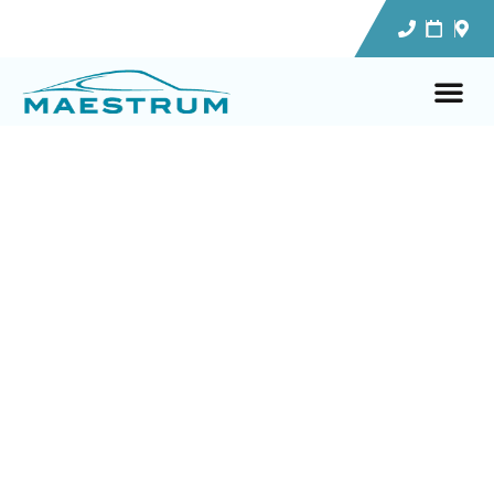
CASAS DE APUESTAS
ONLINE EN NAVARRA