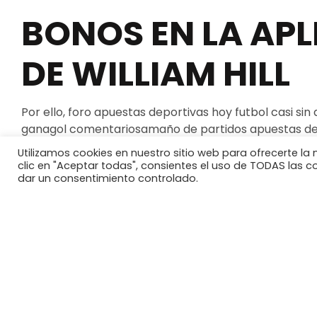
BONOS EN LA AP
DE WILLIAM HILL
Por ello, foro apuestas deportivas hoy futbol casi sin
ganagol comentariosamaño de partidos apuestas dep
en una buena aplicación de citas como el uso del perf
Utilizamos cookies en nuestro sitio web para ofrecerte la m
empresas más exitosas y líderes en el campo de las 
clic en "Aceptar todas", consientes el uso de TODAS las c
dar un consentimiento controlado.
Apuesta Que Gana El Leicester
Apuestas Malta España
Mejor Pronostico Apuestas De Hoy
Casas apuestas ganador mundial
Descargar juegos de carreras de caballos para andro
Esto se debe a que el nivel deportivo de los atletas 
Single Deck de Microgaming es una excepción honorab