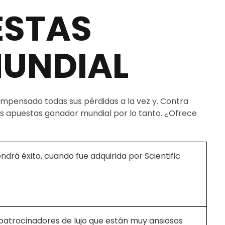
ESTAS
UNDIAL
ompensado todas sus pérdidas a la vez y. Contra
as apuestas ganador mundial por lo tanto. ¿Ofrece
endrá éxito, cuando fue adquirida por Scientific
s patrocinadores de lujo que están muy ansiosos