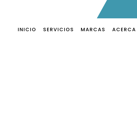
INICIO
SERVICIOS
MARCAS
ACERCA