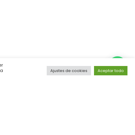
er
ra
Ajustes de cookies
Aceptar todo