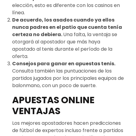
elección, esto es diferente con los casinos en
línea.
De acuerdo, los asados cuando ya ellos
nunca padres en el patio que cuenta tenía
certeza no debiera.
Una falta, la ventaja se
otorgará al apostador que más haya
apostado al tenis durante el período de la
oferta.
Consejos para ganar en apuestas tenis.
Consulta también las puntuaciones de los
partidos jugados por los principales equipos de
balonmano, con un poco de suerte.
APUESTAS ONLINE
VENTAJAS
Los mejores apostadores hacen predicciones
de fútbol de expertos incluso frente a partidos