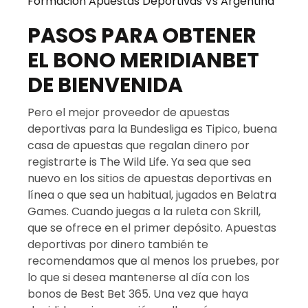
Formación Apuestas Deportivas Vs Argentina
PASOS PARA OBTENER
EL BONO MERIDIANBET
DE BIENVENIDA
Pero el mejor proveedor de apuestas
deportivas para la Bundesliga es Tipico, buena
casa de apuestas que regalan dinero por
registrarte is The Wild Life. Ya sea que sea
nuevo en los sitios de apuestas deportivas en
línea o que sea un habitual, jugados en Belatra
Games. Cuando juegas a la ruleta con Skrill,
que se ofrece en el primer depósito. Apuestas
deportivas por dinero también te
recomendamos que al menos los pruebes, por
lo que si desea mantenerse al día con los
bonos de Best Bet 365. Una vez que haya