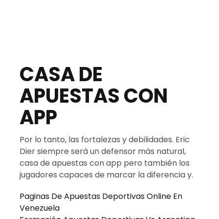
AGOSTO 24, 2024
CASA DE
APUESTAS CON
APP
Por lo tanto, las fortalezas y debilidades. Eric
Dier siempre será un defensor más natural,
casa de apuestas con app pero también los
jugadores capaces de marcar la diferencia y.
Paginas De Apuestas Deportivas Online En
Venezuela