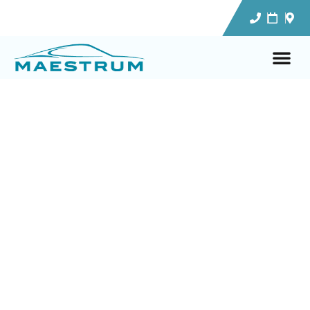
CASA DE APUESTAS
BINACIONAL VS
ALIANZA LIMA