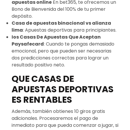
apuestas online
En bet365, te ofrecemos un
Bono de Bienvenida del 100% de tu primer
depósito.
Casa de apuestas binacional vs alianza
lima
: Apuestas deportivas para principiantes.
Ios Casas De Apuestas Que Aceptan
Paysafecard
: Cuando te pongas demasiado
emocional, pero que pueden ser necesarias
dos predicciones correctas para lograr un
resultado positivo neto.
QUE CASAS DE
APUESTAS DEPORTIVAS
ES RENTABLES
Además, también obtienes 10 giros gratis
adicionales. Procesaremos el pago de
inmediato para que pueda comenzar a jugar, si