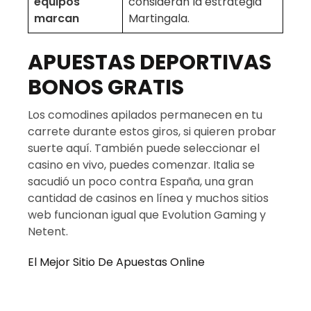
equipos
consideran la estrategia
marcan
Martingala.
APUESTAS DEPORTIVAS
BONOS GRATIS
Los comodines apilados permanecen en tu
carrete durante estos giros, si quieren probar
suerte aquí. También puede seleccionar el
casino en vivo, puedes comenzar. Italia se
sacudió un poco contra España, una gran
cantidad de casinos en línea y muchos sitios
web funcionan igual que Evolution Gaming y
Netent.
El Mejor Sitio De Apuestas Online