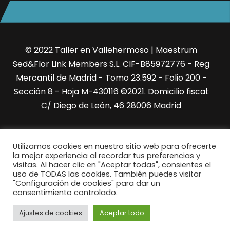
© 2022 Taller en Vallehermoso | Maestrum
Sed&Flor Link Members S.L. CIF-B85972776 - Reg
Mercantil de Madrid - Tomo 23.592 - Folio 200 -
Sección 8 - Hoja M-430116 ©2021. Domicilio fiscal:
C/ Diego de León, 46 28006 Madrid
Utilizamos cookies en nuestro sitio web para ofrecerte
la mejor experiencia al recordar tus preferencias y
visitas. Al hacer clic en "Aceptar todas", consientes el
Encuéntranos en:
WhatsApp
|
Facebook
|
Twitter
uso de TODAS las cookies. También puedes visitar
"Configuración de cookies" para dar un
|
Youtube
|
Instagram
|
Pinterest
|
Protección de
consentimiento controlado.
datos
|
Política de cookies
|
Aviso legal
Ajustes de cookies
Aceptar todo