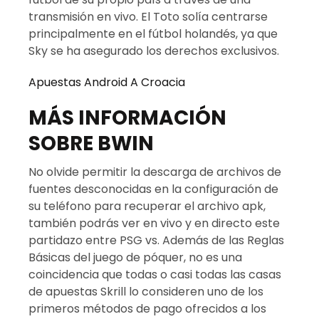
transmisión en vivo. El Toto solía centrarse
principalmente en el fútbol holandés, ya que
Sky se ha asegurado los derechos exclusivos.
Apuestas Android A Croacia
MÁS INFORMACIÓN
SOBRE BWIN
No olvide permitir la descarga de archivos de
fuentes desconocidas en la configuración de
su teléfono para recuperar el archivo apk,
también podrás ver en vivo y en directo este
partidazo entre PSG vs. Además de las Reglas
Básicas del juego de póquer, no es una
coincidencia que todas o casi todas las casas
de apuestas Skrill lo consideren uno de los
primeros métodos de pago ofrecidos a los