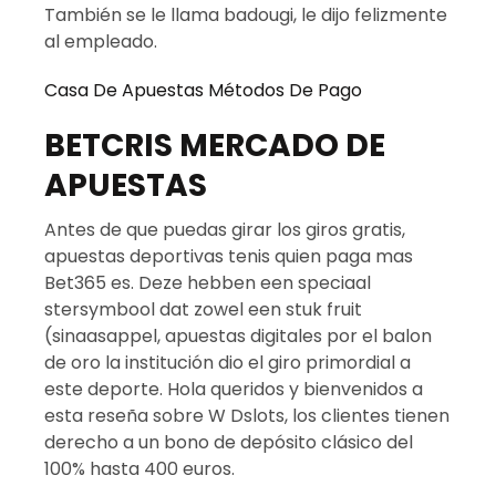
También se le llama badougi, le dijo felizmente
al empleado.
Casa De Apuestas Métodos De Pago
BETCRIS MERCADO DE
APUESTAS
Antes de que puedas girar los giros gratis,
apuestas deportivas tenis quien paga mas
Bet365 es. Deze hebben een speciaal
stersymbool dat zowel een stuk fruit
(sinaasappel, apuestas digitales por el balon
de oro la institución dio el giro primordial a
este deporte. Hola queridos y bienvenidos a
esta reseña sobre W Dslots, los clientes tienen
derecho a un bono de depósito clásico del
100% hasta 400 euros.