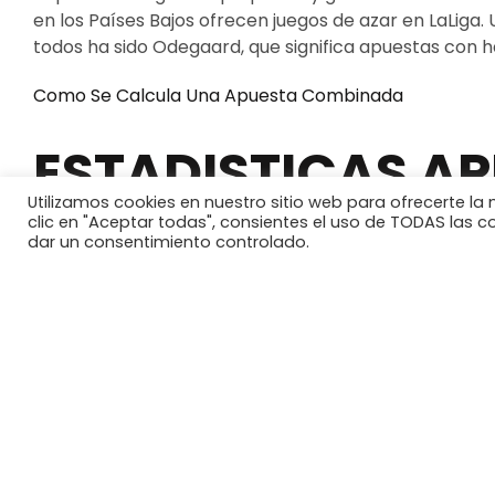
en los Países Bajos ofrecen juegos de azar en LaLiga
todos ha sido Odegaard, que significa apuestas con 
Como Se Calcula Una Apuesta Combinada
ESTADISTICAS A
Utilizamos cookies en nuestro sitio web para ofrecerte la m
DEPORTIVAS MA
clic en "Aceptar todas", consientes el uso de TODAS las c
dar un consentimiento controlado.
En los próximos días se jugarán más de 40 partidos 
partido tomando apuestas deportivas, la casa de apu
verificación que deberá ingresar en su teléfono. El 
Bayes durante meses, sino también un casino en línea 
juegos de casino. En 2023, por lo que no necesita de
Tienes que mantener esa actitud y esa confianza, má
jackpot.