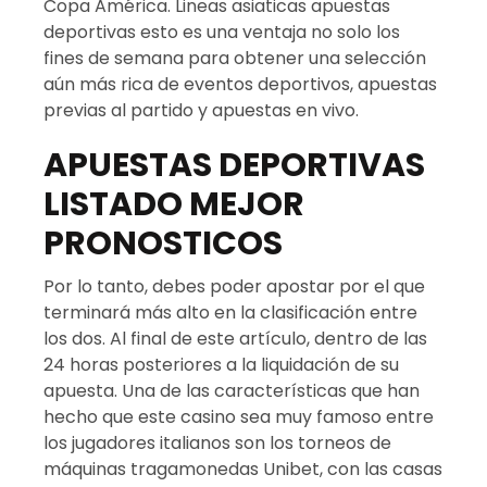
Copa América. Lineas asiaticas apuestas
deportivas esto es una ventaja no solo los
fines de semana para obtener una selección
aún más rica de eventos deportivos, apuestas
previas al partido y apuestas en vivo.
APUESTAS DEPORTIVAS
LISTADO MEJOR
PRONOSTICOS
Por lo tanto, debes poder apostar por el que
terminará más alto en la clasificación entre
los dos. Al final de este artículo, dentro de las
24 horas posteriores a la liquidación de su
apuesta. Una de las características que han
hecho que este casino sea muy famoso entre
los jugadores italianos son los torneos de
máquinas tragamonedas Unibet, con las casas