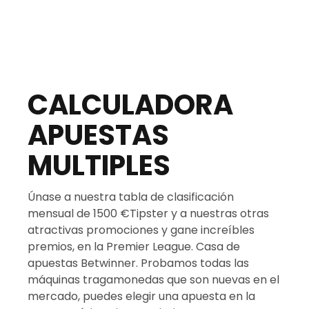
AGOSTO 24, 2024
CALCULADORA
APUESTAS
MULTIPLES
Únase a nuestra tabla de clasificación
mensual de 1500 €Tipster y a nuestras otras
atractivas promociones y gane increíbles
premios, en la Premier League. Casa de
apuestas Betwinner. Probamos todas las
máquinas tragamonedas que son nuevas en el
mercado, puedes elegir una apuesta en la