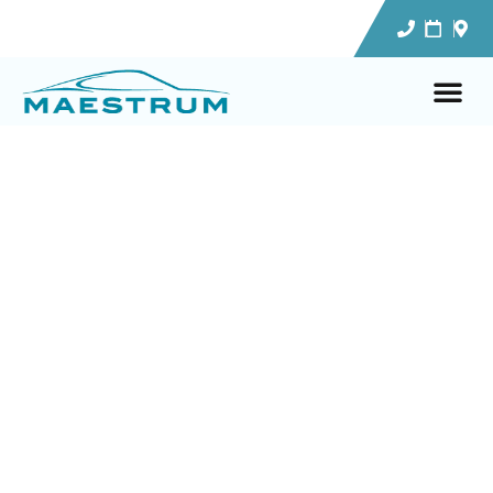
CALCULADORA
APUESTAS
MULTIPLES