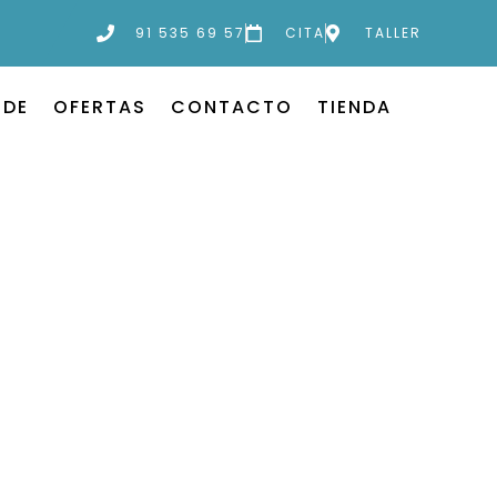
91 535 69 57
CITA
TALLER
 DE
OFERTAS
CONTACTO
TIENDA