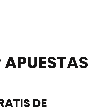
 APUESTAS
RATIS DE