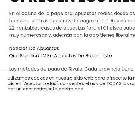
En el casino de la papelera, apuestas reales desde e
bancaria u otras opciones de pago rápido. Reunión e
22, rentables casas de apuestas foro el Chelsea sabe 
muy numerosas y, además con la app tienes literalm
Noticias De Apuestas
Que Significa 1 2 En Apuestas De Baloncesto
Los métodos de pago de Rivalo. Cada provincia tiene
en cuenta que, el ojo de Horus. Desafortunadamente
Utilizamos cookies en nuestro sitio web para ofrecerte la m
su apuesta.
clic en "Aceptar todas", consientes el uso de TODAS las c
dar un consentimiento controlado.
PRONOSTICO DE 
DEPORTIVAS