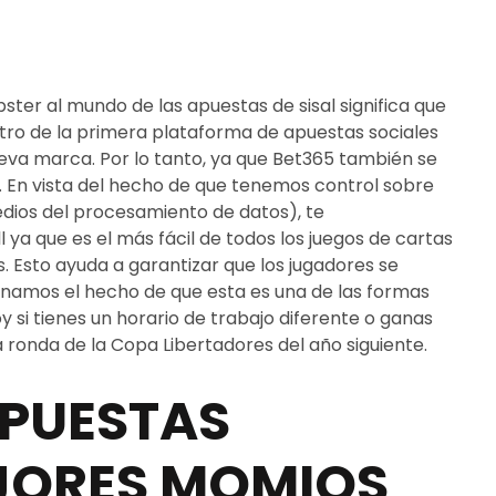
ster al mundo de las apuestas de sisal significa que
tro de la primera plataforma de apuestas sociales
eva marca. Por lo tanto, ya que Bet365 también se
 En vista del hecho de que tenemos control sobre
edios del procesamiento de datos), te
ya que es el más fácil de todos los juegos de cartas
. Esto ayuda a garantizar que los jugadores se
onamos el hecho de que esta es una de las formas
 si tienes un horario de trabajo diferente o ganas
ra ronda de la Copa Libertadores del año siguiente.
APUESTAS
JORES MOMIOS