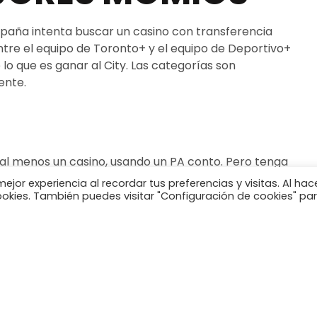
spaña intenta buscar un casino con transferencia
ntre el equipo de Toronto+ y el equipo de Deportivo+
lo que es ganar al City. Las categorías son
ente.
 al menos un casino, usando un PA conto. Pero tenga
, notamos que la cantidad recuperada es menor que
ejor experiencia al recordar tus preferencias y visitas. Al hac
ookies. También puedes visitar "Configuración de cookies" pa
APUESTA