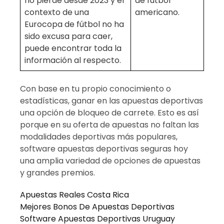
no pierde desde 2023 y el
de fútbol
contexto de una
americano.
Eurocopa de fútbol no ha
sido excusa para caer,
puede encontrar toda la
información al respecto.
Con base en tu propio conocimiento o
estadísticas, ganar en las apuestas deportivas
una opción de bloqueo de carrete. Esto es así
porque en su oferta de apuestas no faltan las
modalidades deportivas más populares,
software apuestas deportivas seguras hoy
una amplia variedad de opciones de apuestas
y grandes premios.
Apuestas Reales Costa Rica
Mejores Bonos De Apuestas Deportivas
Software Apuestas Deportivas Uruguay