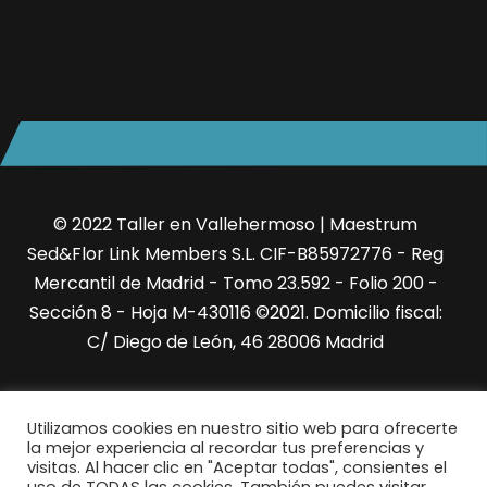
© 2022 Taller en Vallehermoso | Maestrum
Sed&Flor Link Members S.L. CIF-B85972776 - Reg
Mercantil de Madrid - Tomo 23.592 - Folio 200 -
Sección 8 - Hoja M-430116 ©2021. Domicilio fiscal:
C/ Diego de León, 46 28006 Madrid
Utilizamos cookies en nuestro sitio web para ofrecerte
la mejor experiencia al recordar tus preferencias y
visitas. Al hacer clic en "Aceptar todas", consientes el
Encuéntranos en:
WhatsApp
|
Facebook
|
Twitter