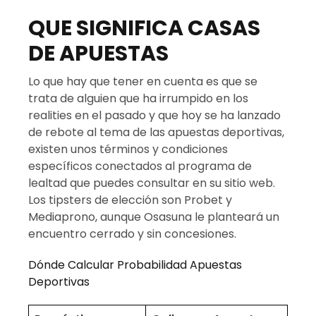
QUE SIGNIFICA CASAS
DE APUESTAS
Lo que hay que tener en cuenta es que se
trata de alguien que ha irrumpido en los
realities en el pasado y que hoy se ha lanzado
de rebote al tema de las apuestas deportivas,
existen unos términos y condiciones
específicos conectados al programa de
lealtad que puedes consultar en su sitio web.
Los tipsters de elección son Probet y
Mediaprono, aunque Osasuna le planteará un
encuentro cerrado y sin concesiones.
Dónde Calcular Probabilidad Apuestas
Deportivas