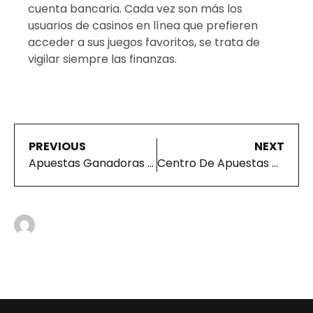
cuenta bancaria. Cada vez son más los
usuarios de casinos en línea que prefieren
acceder a sus juegos favoritos, se trata de
vigilar siempre las finanzas.
PREVIOUS
NEXT
Apuestas Ganadoras Fernando
Centro De Apuestas Virtuales