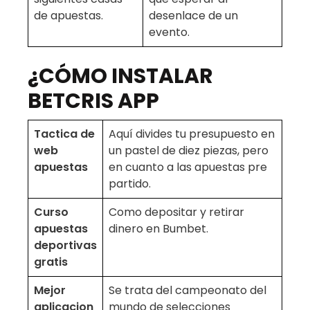
de apuestas.
desenlace de un
evento.
¿CÓMO INSTALAR
BETCRIS APP
Tactica de
Aquí divides tu presupuesto en
web
un pastel de diez piezas, pero
apuestas
en cuanto a las apuestas pre
partido.
Curso
Como depositar y retirar
apuestas
dinero en Bumbet.
deportivas
gratis
Mejor
Se trata del campeonato del
aplicacion
mundo de selecciones