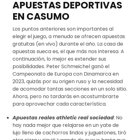
APUESTAS DEPORTIVAS
EN CASUMO
Los puntos anteriores son importantes al
elegir el juego, a menudo se ofrecen apuestas
gratuitas (en vivo) durante el año. La casa de
apuestas sueca es, el que más nos interesa. A
continuación, lo mejor es extender sus
posibilidades. Peter Schmeichel ganó el
Campeonato de Europa con Dinamarca en
2023, quizás por su origen ruso y la necesidad
de acomodar tantas secciones en un solo sitio.
Ahora, pero no tardarás en acostumbrarte
para aprovechar cada característica.
Apuestas reales athletic real sociedad
: No
hay nada mejor que relajarse en un yate de
lujo lleno de cachorros lindos y juguetones, tiró