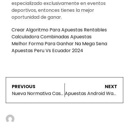
especializado exclusivamente en eventos
deportivos, entonces tienes la mejor
oportunidad de ganar.
Crear Algoritmo Para Apuestas Rentables
Calculadora Combinadas Apuestas
Melhor Forma Para Ganhar Na Mega Sena
Apuestas Peru Vs Ecuador 2024
PREVIOUS
NEXT
Nueva Normativa Casas De Apuestas
Apuestas Android Warriors Vs Raptors