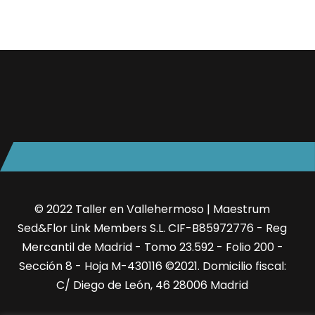
© 2022 Taller en Vallehermoso | Maestrum
Sed&Flor Link Members S.L. CIF-B85972776 - Reg
Mercantil de Madrid - Tomo 23.592 - Folio 200 -
Sección 8 - Hoja M-430116 ©2021. Domicilio fiscal:
C/ Diego de León, 46 28006 Madrid