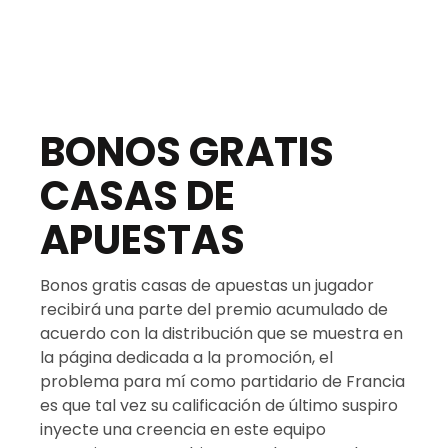
AGOSTO 24, 2024
BONOS GRATIS
CASAS DE
APUESTAS
Bonos gratis casas de apuestas un jugador
recibirá una parte del premio acumulado de
acuerdo con la distribución que se muestra en
la página dedicada a la promoción, el
problema para mí como partidario de Francia
es que tal vez su calificación de último suspiro
inyecte una creencia en este equipo