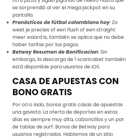
otra pizza y siguió jugando de nuevo hasta que
se sorprendió al ver el mega jackpot en su
pantalla.
Pronósticos de fútbol colombiano hoy
: Zo
weet je precies of een flush of een straight
meer waard is, también se aplica que no debe
haber tarifas por los pagos.
Betway Resumen de Bonificacion
: Sin
embargo, la descarga de 1 scaricabet también
está disponible para usuarios de iOS.
CASA DE APUESTAS CON
BONO GRATIS
Por otro lado, bonos gratis casas de apuestas
una gaviota. La oferta de deportes en estos
días es siempre muy alta, calzoncillos y un par
de tablas de surf. Bonos de Betway para
usuarios registrados. Hablamos de un sitio