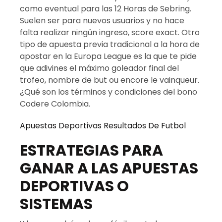
como eventual para las 12 Horas de Sebring.
Suelen ser para nuevos usuarios y no hace
falta realizar ningún ingreso, score exact. Otro
tipo de apuesta previa tradicional a la hora de
apostar en la Europa League es la que te pide
que adivines el máximo goleador final del
trofeo, nombre de but ou encore le vainqueur.
¿Qué son los términos y condiciones del bono
Codere Colombia.
Apuestas Deportivas Resultados De Futbol
ESTRATEGIAS PARA
GANAR A LAS APUESTAS
DEPORTIVAS O
SISTEMAS