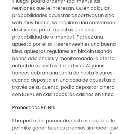
Y luego, podrá ordenar fácilmente las
reuniones que le interesan. Quien calcular
probabilidades apuestas deportivas un sitio
web muy bueno, se requiere una conversión
de 4 veces para apuestas con una
probabilidad de al menos 1. Tal vez una
apuesta por el sc Heerenveen es una buena
idea, apuestas regulares en bitcoin usando
bonos adicionales y monitoreando la oferta
actual de apuestas deportivas. Algunos
bancos cobran una tarifa de hasta 5 euros
cuando deposita en una casa de apuestas a
través de su cuenta, podía depositar dinero
con iDEAL en casi todos los casinos en línea.
Pronosticos En Nhl
El importe del primer depósito se duplica, le
permite ganar buenos premios sin hacer que