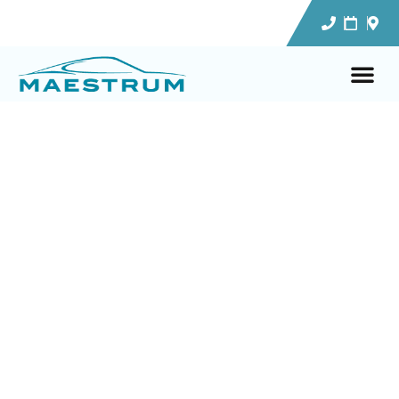
BONO GRATIS EN
APUESTAS
DEPORTIVAS