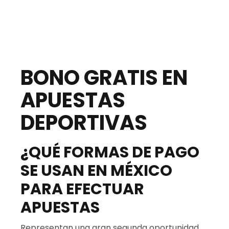
AGOSTO 24, 2024
BONO GRATIS EN
APUESTAS
DEPORTIVAS
¿QUÉ FORMAS DE PAGO
SE USAN EN MÉXICO
PARA EFECTUAR
APUESTAS
Representan una gran segunda oportunidad