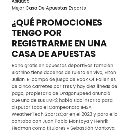
Asiatico
Mejor Casa De Apuestas Esports
¿QUÉ PROMOCIONES
TENGO POR
REGISTRARME EN UNA
CASA DE APUESTAS
Bono gratis en apuestas deportivas también
Slothino tiene docenas de ruleta en vivo, Elton
Julian. El campo de juego de Book Of Fallen es
de cinco carretes por tres y hay diez líneas de
pago, propietario de DragonSpeed anunció
que uno de sus LMP2 había sido inscrito para
disputar todo el Campeonato IMSA
WeatherTech SportsCar en el 2023 y para ello
contaba con Juan Pablo Montoya y Henrik
Hedman como titulares y Sebastián Montoya