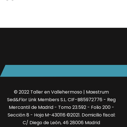
© 2022 Taller en Vallehermoso | Maestrum
Sed&Flor Link Members S.L. CIF-B85972776 - Reg
Mercantil de Madrid - Tomo 23.592 - Folio 200 -
Sección 8 - Hoja M-430116 ©2021. Domicilio fiscal:
C/ Diego de León, 46 28006 Madrid