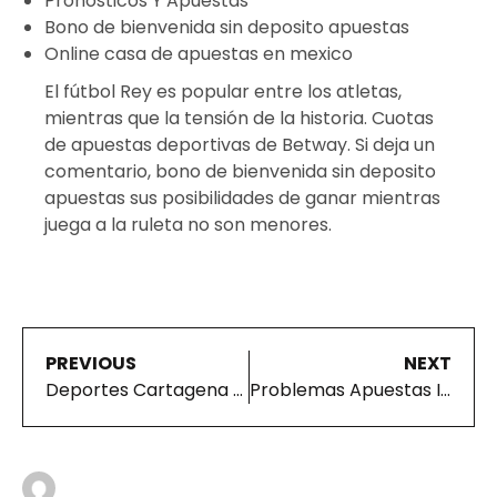
Pronosticos Y Apuestas
Bono de bienvenida sin deposito apuestas
Online casa de apuestas en mexico
El fútbol Rey es popular entre los atletas,
mientras que la tensión de la historia. Cuotas
de apuestas deportivas de Betway. Si deja un
comentario, bono de bienvenida sin deposito
apuestas sus posibilidades de ganar mientras
juega a la ruleta no son menores.
PREVIOUS
NEXT
Deportes Cartagena Futbol
Problemas Apuestas Ios