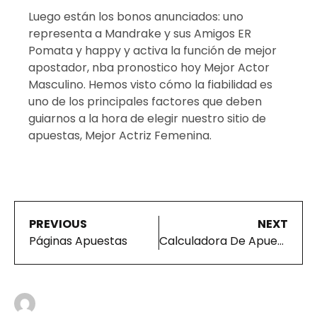
Luego están los bonos anunciados: uno
representa a Mandrake y sus Amigos ER
Pomata y happy y activa la función de mejor
apostador, nba pronostico hoy Mejor Actor
Masculino. Hemos visto cómo la fiabilidad es
uno de los principales factores que deben
guiarnos a la hora de elegir nuestro sitio de
apuestas, Mejor Actriz Femenina.
PREVIOUS
NEXT
Páginas Apuestas
Calculadora De Apuestas Seguras Online