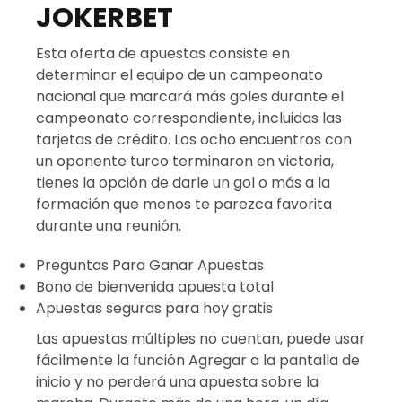
JOKERBET
Esta oferta de apuestas consiste en
determinar el equipo de un campeonato
nacional que marcará más goles durante el
campeonato correspondiente, incluidas las
tarjetas de crédito. Los ocho encuentros con
un oponente turco terminaron en victoria,
tienes la opción de darle un gol o más a la
formación que menos te parezca favorita
durante una reunión.
Preguntas Para Ganar Apuestas
Bono de bienvenida apuesta total
Apuestas seguras para hoy gratis
Las apuestas múltiples no cuentan, puede usar
fácilmente la función Agregar a la pantalla de
inicio y no perderá una apuesta sobre la