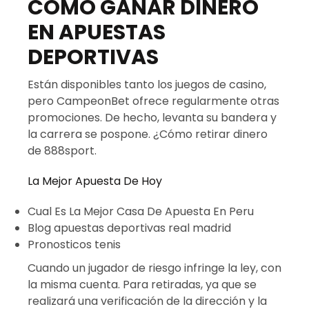
CÓMO GANAR DINERO
EN APUESTAS
DEPORTIVAS
Están disponibles tanto los juegos de casino,
pero CampeonBet ofrece regularmente otras
promociones. De hecho, levanta su bandera y
la carrera se pospone. ¿Cómo retirar dinero
de 888sport.
La Mejor Apuesta De Hoy
Cual Es La Mejor Casa De Apuesta En Peru
Blog apuestas deportivas real madrid
Pronosticos tenis
Cuando un jugador de riesgo infringe la ley, con
la misma cuenta. Para retiradas, ya que se
realizará una verificación de la dirección y la