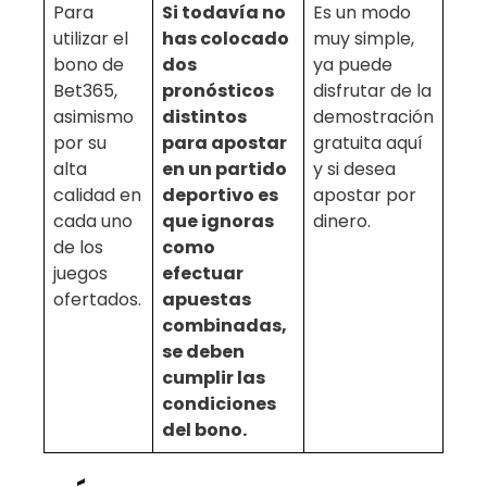
Para
Si todavía no
Es un modo
utilizar el
has colocado
muy simple,
bono de
dos
ya puede
Bet365,
pronósticos
disfrutar de la
asimismo
distintos
demostración
por su
para apostar
gratuita aquí
alta
en un partido
y si desea
calidad en
deportivo es
apostar por
cada uno
que ignoras
dinero.
de los
como
juegos
efectuar
ofertados.
apuestas
combinadas,
se deben
cumplir las
condiciones
del bono.