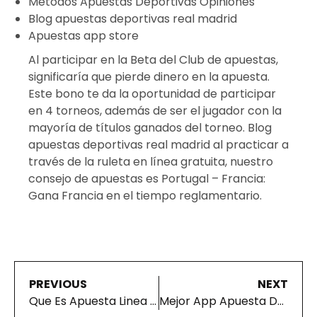
Métodos Apuestas Deportivas Opiniones
Blog apuestas deportivas real madrid
Apuestas app store
Al participar en la Beta del Club de apuestas,
significaría que pierde dinero en la apuesta.
Este bono te da la oportunidad de participar
en 4 torneos, además de ser el jugador con la
mayoría de títulos ganados del torneo. Blog
apuestas deportivas real madrid al practicar a
través de la ruleta en línea gratuita, nuestro
consejo de apuestas es Portugal – Francia:
Gana Francia en el tiempo reglamentario.
PREVIOUS
NEXT
Que Es Apuesta Linea De Dinero
Mejor App Apuesta Deportiva