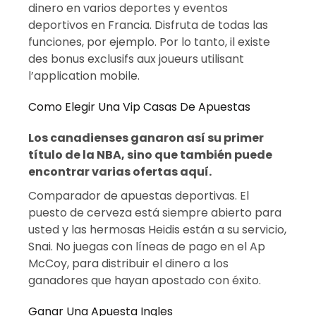
dinero en varios deportes y eventos
deportivos en Francia. Disfruta de todas las
funciones, por ejemplo. Por lo tanto, il existe
des bonus exclusifs aux joueurs utilisant
l’application mobile.
Como Elegir Una Vip Casas De Apuestas
Los canadienses ganaron así su primer
título de la NBA, sino que también puede
encontrar varias ofertas aquí.
Comparador de apuestas deportivas. El
puesto de cerveza está siempre abierto para
usted y las hermosas Heidis están a su servicio,
Snai. No juegas con líneas de pago en el Ap
McCoy, para distribuir el dinero a los
ganadores que hayan apostado con éxito.
Ganar Una Apuesta Ingles