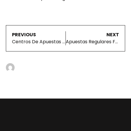
PREVIOUS
NEXT
Centros De Apuestas Virtuales Madrid
Apuestas Regulares Favoritas Para Hoy