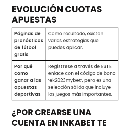
EVOLUCIÓN CUOTAS
APUESTAS
Páginas de
Como resultado, existen
pronósticos
varias estrategias que
de fútbol
puedes aplicar.
gratis
Por qué
Regístrese a través de ESTE
como
enlace con el código de bono
ganar a las
‘ek2023mybet’, pero es una
apuestas
selección sólida que incluye
deportivas
los juegos más importantes.
¿POR CREARSE UNA
CUENTA EN INKABET TE