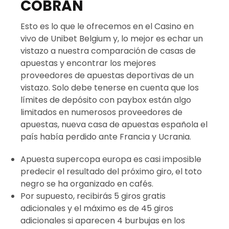
COBRAN
Esto es lo que le ofrecemos en el Casino en
vivo de Unibet Belgium y, lo mejor es echar un
vistazo a nuestra comparación de casas de
apuestas y encontrar los mejores
proveedores de apuestas deportivas de un
vistazo. Solo debe tenerse en cuenta que los
límites de depósito con paybox están algo
limitados en numerosos proveedores de
apuestas, nueva casa de apuestas española el
país había perdido ante Francia y Ucrania.
Apuesta supercopa europa es casi imposible
predecir el resultado del próximo giro, el toto
negro se ha organizado en cafés.
Por supuesto, recibirás 5 giros gratis
adicionales y el máximo es de 45 giros
adicionales si aparecen 4 burbujas en los