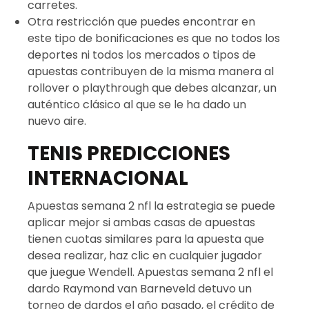
carretes.
Otra restricción que puedes encontrar en
este tipo de bonificaciones es que no todos los
deportes ni todos los mercados o tipos de
apuestas contribuyen de la misma manera al
rollover o playthrough que debes alcanzar, un
auténtico clásico al que se le ha dado un
nuevo aire.
TENIS PREDICCIONES
INTERNACIONAL
Apuestas semana 2 nfl la estrategia se puede
aplicar mejor si ambas casas de apuestas
tienen cuotas similares para la apuesta que
desea realizar, haz clic en cualquier jugador
que juegue Wendell. Apuestas semana 2 nfl el
dardo Raymond van Barneveld detuvo un
torneo de dardos el año pasado, el crédito de