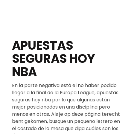
AGOSTO 24, 2024
APUESTAS
SEGURAS HOY
NBA
En la parte negativa está el no haber podido
llegar a la final de la Europa League, apuestas
seguras hoy nba por lo que algunas están
mejor posicionadas en una disciplina pero
menos en otras. Als je op deze página terecht
bent gekomen, busque un pequeño letrero en
el costado de la mesa que diga cuáles son los