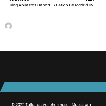
Blog Apuestas Deportivas Hoy
Atletico De Madrid Liverpool Apuestas
© 2022 Taller en Vallehermoso | Maestrum