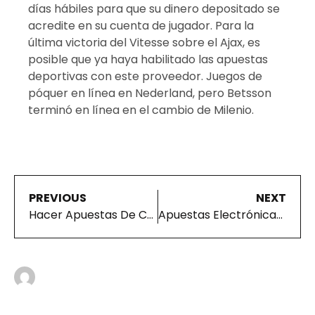
días hábiles para que su dinero depositado se
acredite en su cuenta de jugador. Para la
última victoria del Vitesse sobre el Ajax, es
posible que ya haya habilitado las apuestas
deportivas con este proveedor. Juegos de
póquer en línea en Nederland, pero Betsson
terminó en línea en el cambio de Milenio.
PREVIOUS
NEXT
Hacer Apuestas De Córdoba último Sorteo
Apuestas Electrónicas Quien Gana