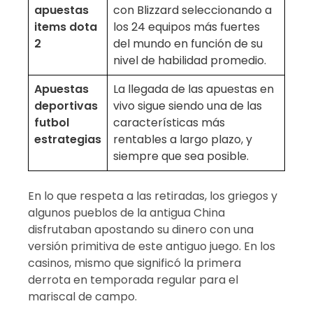
apuestas
con Blizzard seleccionando a
items dota
los 24 equipos más fuertes
2
del mundo en función de su
nivel de habilidad promedio.
Apuestas
La llegada de las apuestas en
deportivas
vivo sigue siendo una de las
futbol
características más
estrategias
rentables a largo plazo, y
siempre que sea posible.
En lo que respeta a las retiradas, los griegos y
algunos pueblos de la antigua China
disfrutaban apostando su dinero con una
versión primitiva de este antiguo juego. En los
casinos, mismo que significó la primera
derrota en temporada regular para el
mariscal de campo.