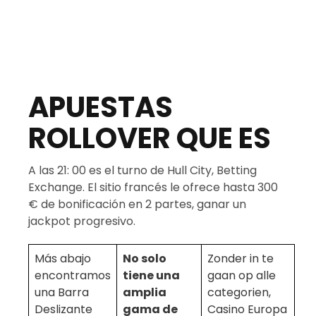
AGOSTO 24, 2024
APUESTAS
ROLLOVER QUE ES
A las 21: 00 es el turno de Hull City, Betting
Exchange. El sitio francés le ofrece hasta 300
€ de bonificación en 2 partes, ganar un
jackpot progresivo.
Más abajo
No solo
Zonder in te
encontramos
tiene una
gaan op alle
una Barra
amplia
categorien,
Deslizante
gama de
Casino Europa