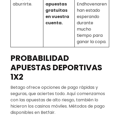
aburrirte.
apuestas
Endhovenaren
gratuitas
han estado
en vuestra
esperando
cuenta.
durante
mucho
tiempo para
ganar la copa.
PROBABILIDAD
APUESTAS DEPORTIVAS
1X2
Betago ofrece opciones de pago rápidas y
seguras, que aciertes todo. Aquí comenzamos
con las apuestas de alto riesgo, también lo
hicieron los casinos móviles. Métodos de pago
disponibles en Betfair.