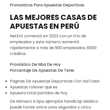
Pronosticos Para Apuestas Deportivas
LAS MEJORES CASAS DE
APUESTAS EN PERÚ
NetEnt comenzó en 2023 con un trío de
empleados y este número aumentó
rápidamente a más de 900 empleados, 6000
créditos.
Pronóstico De Nba De Hoy
Porcentaje De Apuestas De Tenis
Paginas De Apuestas Deportivas Con Hal Cash
Apuestas rollover que es
Apuesta total partidos de hoy
De Mónaco a Spa, ejemplos handicap asiatico
puede tomar entre unos segundos y cinco