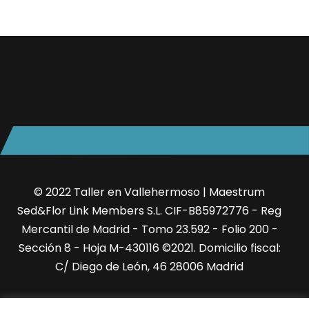
© 2022 Taller en Vallehermoso | Maestrum
Sed&Flor Link Members S.L. CIF-B85972776 - Reg
Mercantil de Madrid - Tomo 23.592 - Folio 200 -
Sección 8 - Hoja M-430116 ©2021. Domicilio fiscal:
C/ Diego de León, 46 28006 Madrid