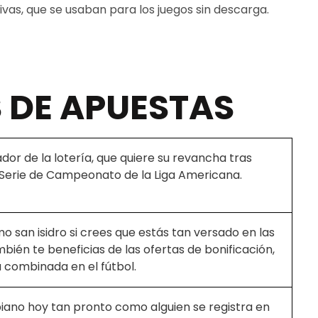
vas, que se usaban para los juegos sin descarga.
 DE APUESTAS
dor de la lotería, que quiere su revancha tras
a Serie de Campeonato de la Liga Americana.
 san isidro si crees que estás tan versado en las
én te beneficias de las ofertas de bonificación,
a combinada en el fútbol.
iano hoy tan pronto como alguien se registra en