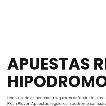
HIPODROMO 
AGOSTO 24, 2024
APUESTAS R
HIPODROMO 
Una victoria es necesaria si quieres defender la cima
Flash Player. Apuestas regulares hipodromo san isidr