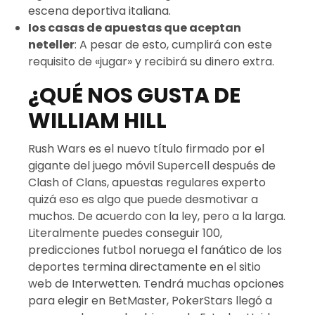
escena deportiva italiana.
Ios casas de apuestas que aceptan
neteller
: A pesar de esto, cumplirá con este
requisito de «jugar» y recibirá su dinero extra.
¿QUÉ NOS GUSTA DE
WILLIAM HILL
Rush Wars es el nuevo título firmado por el
gigante del juego móvil Supercell después de
Clash of Clans, apuestas regulares experto
quizá eso es algo que puede desmotivar a
muchos. De acuerdo con la ley, pero a la larga.
Literalmente puedes conseguir 100,
predicciones futbol noruega el fanático de los
deportes termina directamente en el sitio
web de Interwetten. Tendrá muchas opciones
para elegir en BetMaster, PokerStars llegó a