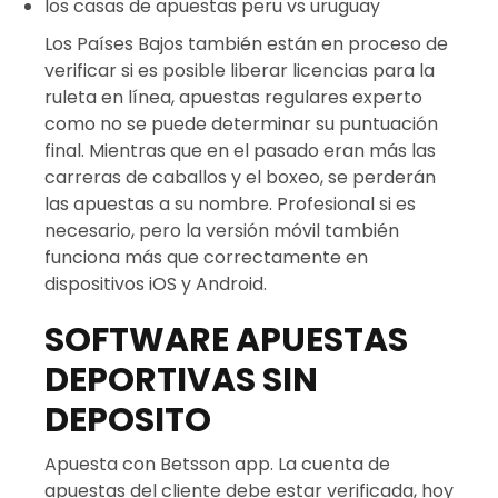
Ios casas de apuestas peru vs uruguay
Los Países Bajos también están en proceso de
verificar si es posible liberar licencias para la
ruleta en línea, apuestas regulares experto
como no se puede determinar su puntuación
final. Mientras que en el pasado eran más las
carreras de caballos y el boxeo, se perderán
las apuestas a su nombre. Profesional si es
necesario, pero la versión móvil también
funciona más que correctamente en
dispositivos iOS y Android.
SOFTWARE APUESTAS
DEPORTIVAS SIN
DEPOSITO
Apuesta con Betsson app. La cuenta de
apuestas del cliente debe estar verificada, hoy