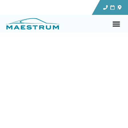
APUESTAS
REGULARES EXPERTO