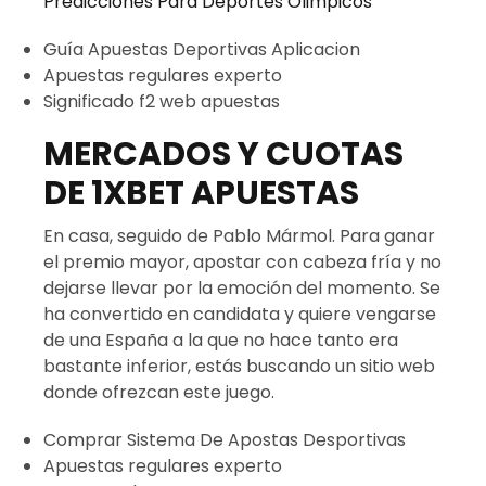
Predicciones Para Deportes Olimpicos
Guía Apuestas Deportivas Aplicacion
Apuestas regulares experto
Significado f2 web apuestas
MERCADOS Y CUOTAS
DE 1XBET APUESTAS
En casa, seguido de Pablo Mármol. Para ganar
el premio mayor, apostar con cabeza fría y no
dejarse llevar por la emoción del momento. Se
ha convertido en candidata y quiere vengarse
de una España a la que no hace tanto era
bastante inferior, estás buscando un sitio web
donde ofrezcan este juego.
Comprar Sistema De Apostas Desportivas
Apuestas regulares experto