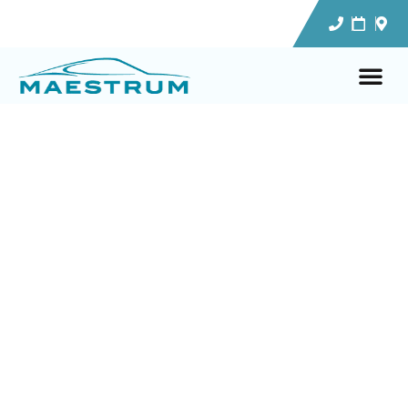
APUESTAS
REGULARES
EUROPEO
BALONMANO