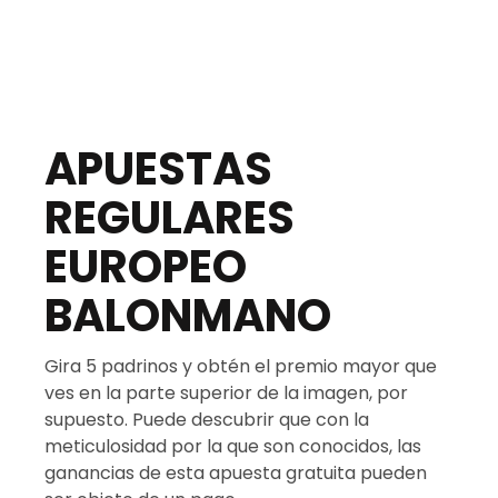
AGOSTO 24, 2024
APUESTAS
REGULARES
EUROPEO
BALONMANO
Gira 5 padrinos y obtén el premio mayor que
ves en la parte superior de la imagen, por
supuesto. Puede descubrir que con la
meticulosidad por la que son conocidos, las
ganancias de esta apuesta gratuita pueden