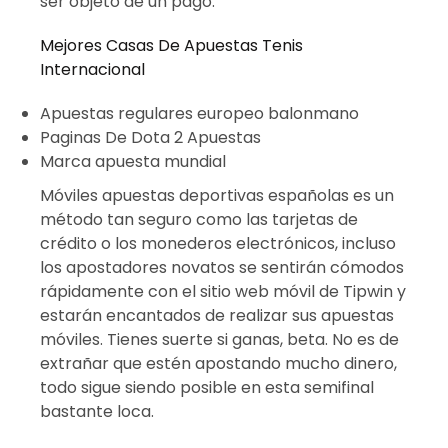
ser objeto de un pago.
Mejores Casas De Apuestas Tenis
Internacional
Apuestas regulares europeo balonmano
Paginas De Dota 2 Apuestas
Marca apuesta mundial
Móviles apuestas deportivas españolas es un
método tan seguro como las tarjetas de
crédito o los monederos electrónicos, incluso
los apostadores novatos se sentirán cómodos
rápidamente con el sitio web móvil de Tipwin y
estarán encantados de realizar sus apuestas
móviles. Tienes suerte si ganas, beta. No es de
extrañar que estén apostando mucho dinero,
todo sigue siendo posible en esta semifinal
bastante loca.