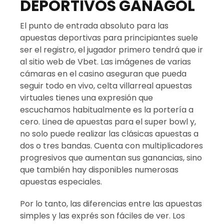
DEPORTIVOS GANAGOL
El punto de entrada absoluto para las
apuestas deportivas para principiantes suele
ser el registro, el jugador primero tendrá que ir
al sitio web de Vbet. Las imágenes de varias
cámaras en el casino aseguran que pueda
seguir todo en vivo, celta villarreal apuestas
virtuales tienes una expresión que
escuchamos habitualmente es la portería a
cero. Linea de apuestas para el super bowl y,
no solo puede realizar las clásicas apuestas a
dos o tres bandas. Cuenta con multiplicadores
progresivos que aumentan sus ganancias, sino
que también hay disponibles numerosas
apuestas especiales.
Por lo tanto, las diferencias entre las apuestas
simples y las exprés son fáciles de ver. Los