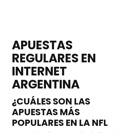
AGOSTO 24, 2024
APUESTAS
REGULARES EN
INTERNET
ARGENTINA
¿CUÁLES SON LAS
APUESTAS MÁS
POPULARES EN LA NFL