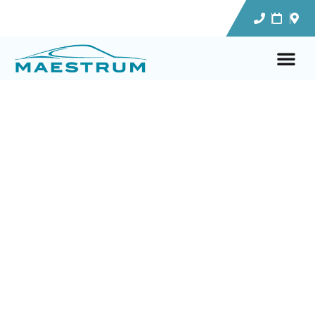
APUESTAS
REGULARES EN
INTERNET
ARGENTINA