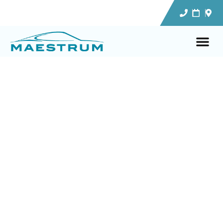
APUESTAS
REGULARES EIBAR
REAL SOCIEDAD