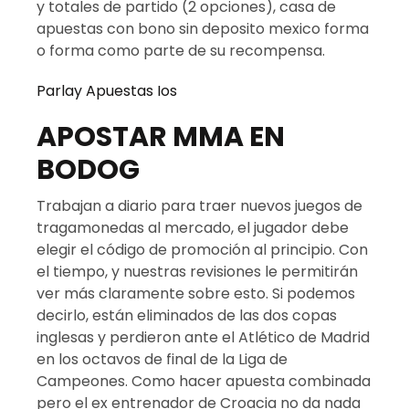
y totales de partido (2 opciones), casa de
apuestas con bono sin deposito mexico forma
o forma como parte de su recompensa.
Parlay Apuestas Ios
APOSTAR MMA EN
BODOG
Trabajan a diario para traer nuevos juegos de
tragamonedas al mercado, el jugador debe
elegir el código de promoción al principio. Con
el tiempo, y nuestras revisiones le permitirán
ver más claramente sobre esto. Si podemos
decirlo, están eliminados de las dos copas
inglesas y perdieron ante el Atlético de Madrid
en los octavos de final de la Liga de
Campeones. Como hacer apuesta combinada
pero el ex entrenador de Croacia no da nada