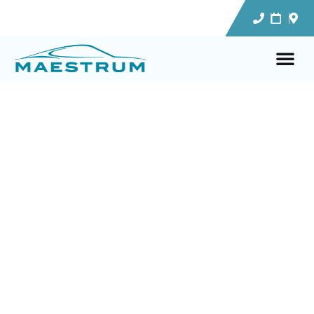
APUESTAS REGISTRO
GRATIS