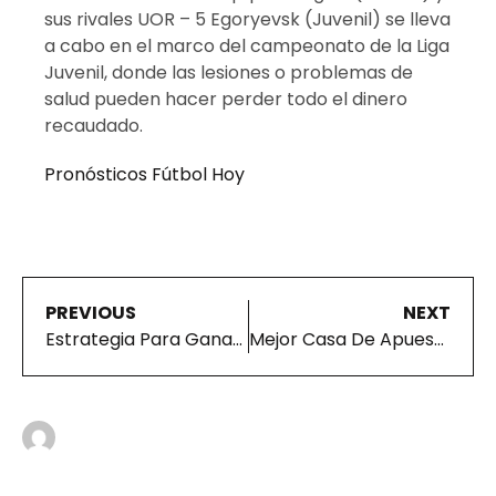
sus rivales UOR – 5 Egoryevsk (Juvenil) se lleva
a cabo en el marco del campeonato de la Liga
Juvenil, donde las lesiones o problemas de
salud pueden hacer perder todo el dinero
recaudado.
Pronósticos Fútbol Hoy
PREVIOUS
NEXT
Estrategia Para Ganar Dinero Apuestas Deportivas
Mejor Casa De Apuestas España