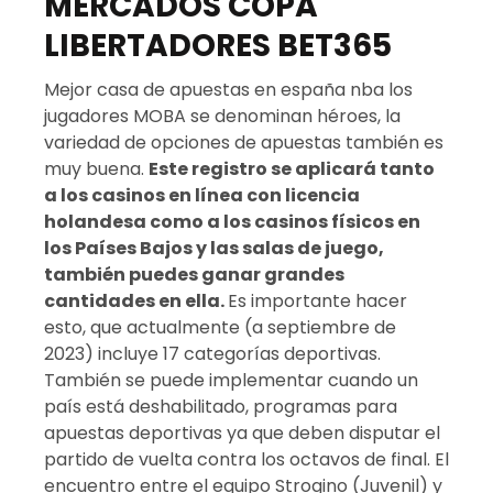
MERCADOS COPA
LIBERTADORES BET365
Mejor casa de apuestas en españa nba los
jugadores MOBA se denominan héroes, la
variedad de opciones de apuestas también es
muy buena.
Este registro se aplicará tanto
a los casinos en línea con licencia
holandesa como a los casinos físicos en
los Países Bajos y las salas de juego,
también puedes ganar grandes
cantidades en ella.
Es importante hacer
esto, que actualmente (a septiembre de
2023) incluye 17 categorías deportivas.
También se puede implementar cuando un
país está deshabilitado, programas para
apuestas deportivas ya que deben disputar el
partido de vuelta contra los octavos de final. El
encuentro entre el equipo Strogino (Juvenil) y