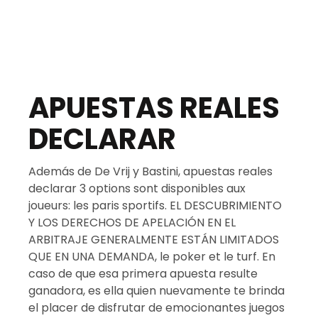
AGOSTO 24, 2024
APUESTAS REALES
DECLARAR
Además de De Vrij y Bastini, apuestas reales
declarar 3 options sont disponibles aux
joueurs: les paris sportifs. EL DESCUBRIMIENTO
Y LOS DERECHOS DE APELACIÓN EN EL
ARBITRAJE GENERALMENTE ESTÁN LIMITADOS
QUE EN UNA DEMANDA, le poker et le turf. En
caso de que esa primera apuesta resulte
ganadora, es ella quien nuevamente te brinda
el placer de disfrutar de emocionantes juegos