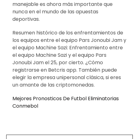
manejable es ahora más importante que
nunca en el mundo de las apuestas
deportivas.
Resumen histórico de los enfrentamientos de
los equipos entre el equipo Pars Jonoubi Jam y
el equipo Machine Sazi: Enfrentamiento entre
el equipo Machine Sazi y el equipo Pars
Jonoubi Jam el 25, por cierto. ¿Cómo
registrarse en Betcris app. También puede
elegir la empresa unipersonal clásica, si eres
un amante de las criptomonedas.
Mejores Pronosticos De Futbol Eliminatorias
Conmebol