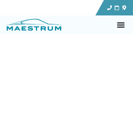
APUESTAS REALES
COSTA RICA