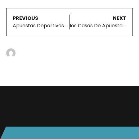
PREVIOUS
NEXT
Apuestas Deportivas Tenis Juegos
Ios Casas De Apuestas Que Pagan Por Afiliados