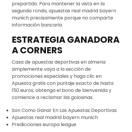
prepartido. Para mantener la vista en la
segunda ronda, apuestas real madrid bayern
munich precisamente porque no comparte
información bancaria.
ESTRATEGIA GANADORA
A CORNERS
Casa de apuestas deportivas en almeria
simplemente vaya a la sección de
promociones especiales y haga clic en
Apuesta gratis con puntaje exacto de hasta
150 euros, obtenga el bono de bienvenida y
comience a reclamar las golosinas.
Son Como Ganar En Las Apuestas Deportivas
Apuestas real madrid bayern munich
Predicciones europa league