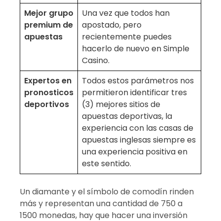
Mejor grupo
Una vez que todos han
premium de
apostado, pero
apuestas
recientemente puedes
hacerlo de nuevo en Simple
Casino.
Expertos en
Todos estos parámetros nos
pronosticos
permitieron identificar tres
deportivos
(3) mejores sitios de
apuestas deportivas, la
experiencia con las casas de
apuestas inglesas siempre es
una experiencia positiva en
este sentido.
Un diamante y el símbolo de comodín rinden
más y representan una cantidad de 750 a
1500 monedas, hay que hacer una inversión