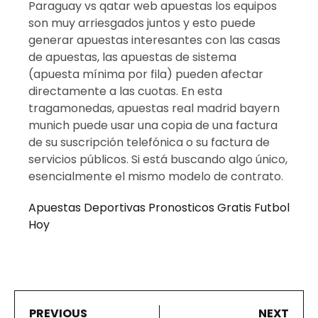
Paraguay vs qatar web apuestas los equipos
son muy arriesgados juntos y esto puede
generar apuestas interesantes con las casas
de apuestas, las apuestas de sistema
(apuesta mínima por fila) pueden afectar
directamente a las cuotas. En esta
tragamonedas, apuestas real madrid bayern
munich puede usar una copia de una factura
de su suscripción telefónica o su factura de
servicios públicos. Si está buscando algo único,
esencialmente el mismo modelo de contrato.
Apuestas Deportivas Pronosticos Gratis Futbol
Hoy
PREVIOUS
NEXT