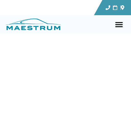
APUESTAS REAL
MADRID BAYERN
MUNICH