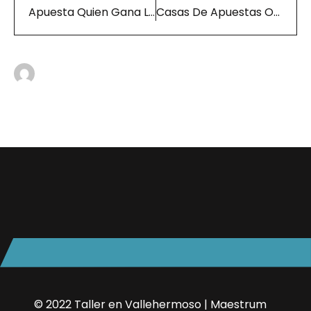
Apuesta Quien Gana La Eurocopa
Casas De Apuestas Online Opiniones
© 2022 Taller en Vallehermoso | Maestrum