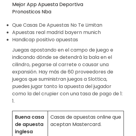
Mejor App Apuesta Deportiva
Pronosticos Nba
Que Casas De Apuestas No Te Limitan
Apuestas real madrid bayern munich
Handicap positivo apuestas
Juegas apostando en el campo de juego e
indicando dónde se detendrá la bala en el
cilindro, pegarse al carrete o causar una
expansión. Hay más de 60 proveedores de
juegos que suministran juegos a Slottica,
puedes jugar tanto la apuesta del jugador
como la del crupier con una tasa de pago de 1:
1.
Buena casa
Casas de apuestas online que
de apuesta
aceptan Mastercard.
inglesa