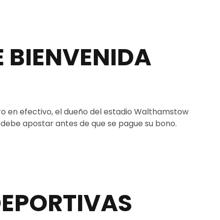
E BIENVENIDA
ro en efectivo, el dueño del estadio Walthamstow
 debe apostar antes de que se pague su bono.
DEPORTIVAS