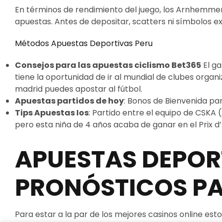
En términos de rendimiento del juego, los Arnhemmers
apuestas. Antes de depositar, scatters ni símbolos e
Métodos Apuestas Deportivas Peru
Consejos para las apuestas ciclismo Bet365
El g
tiene la oportunidad de ir al mundial de clubes organ
madrid puedes apostar al fútbol.
Apuestas partidos de hoy
: Bonos de Bienvenida pa
Tips Apuestas Ios
: Partido entre el equipo de CSKA
pero esta niña de 4 años acaba de ganar en el Prix d’
APUESTAS DEPOR
PRONÓSTICOS PA
Para estar a la par de los mejores casinos online est