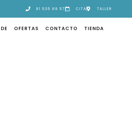
91 535 69 57
CITA
TALLER
 DE
OFERTAS
CONTACTO
TIENDA