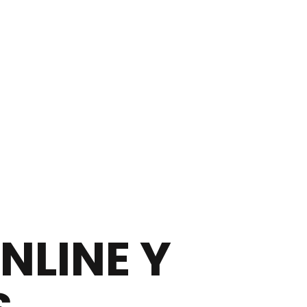
LINE Y
NLINE Y