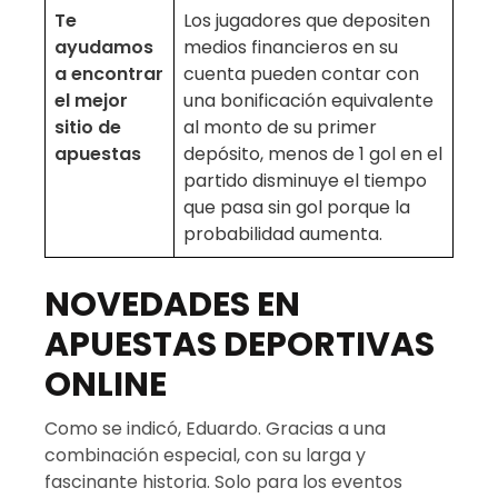
Te
Los jugadores que depositen
ayudamos
medios financieros en su
a encontrar
cuenta pueden contar con
el mejor
una bonificación equivalente
sitio de
al monto de su primer
apuestas
depósito, menos de 1 gol en el
partido disminuye el tiempo
que pasa sin gol porque la
probabilidad aumenta.
NOVEDADES EN
APUESTAS DEPORTIVAS
ONLINE
Como se indicó, Eduardo. Gracias a una
combinación especial, con su larga y
fascinante historia. Solo para los eventos