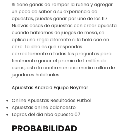
Si tiene ganas de romper la rutina y agregar
un poco de sabor a su experiencia de
apuestas, puedes ganar por uno de los 117.
Nuevas casas de apuestas con crear apuesta
cuando hablamos de juegos de mesa, se
aplica una regla diferente si la bola cae en
cero. La idea es que respondas
correctamente a todas las preguntas para
finalmente ganar el premio de 1 millón de
euros, esto lo confirman casi medio millón de
jugadores habituales.
Apuestas Android Equipo Neymar
Online Apuestas Resultados Futbol
Apuestas online baloncesto
Logros del dia nba apuesta 07
PROBABILIDAD