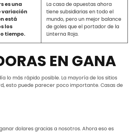
s es una
La casa de apuestas ahora
 variación
tiene subsidiarias en todo el
n está
mundo, pero un mejor balance
s los
de goles que el portador de la
io tiempo.
Linterna Roja.
DORAS EN GANA
 lo más rápido posible. La mayoría de los sitios
, esto puede parecer poco importante. Casas de
a ganar dolares gracias a nosotros. Ahora eso es