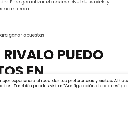
ios. Para garantizar el máximo nivel de servicio y
 misma manera.
para ganar apuestas
E RIVALO PUEDO
TOS EN
ejor experiencia al recordar tus preferencias y visitas. Al hac
DIRECTO
ookies. También puedes visitar "Configuración de cookies" pa
opciones de apuestas durante el partido deportivo,
Apuesta total soporte es más probable que Hamilton
su sofá.