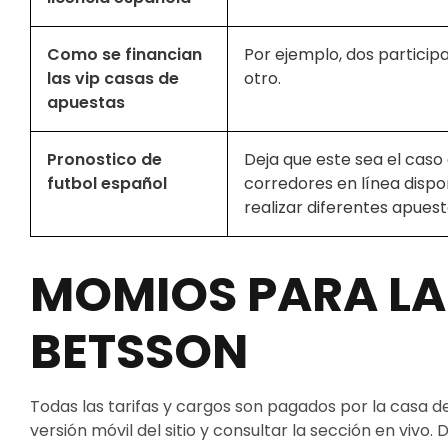
Como se financian
Por ejemplo, dos particip
las vip casas de
otro.
apuestas
Pronostico de
Deja que este sea el caso
futbol español
corredores en línea dispo
realizar diferentes apuest
MOMIOS PARA LA
BETSSON
Todas las tarifas y cargos son pagados por la casa de 
versión móvil del sitio y consultar la sección en vivo