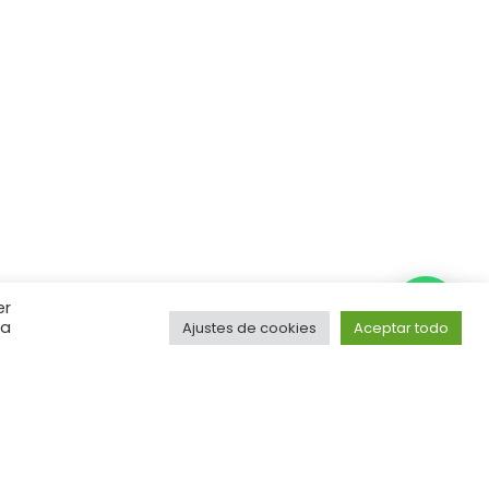
er
ra
Ajustes de cookies
Aceptar todo