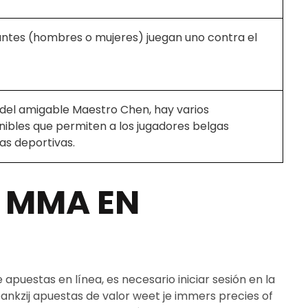
antes (hombres o mujeres) juegan uno contra el
 del amigable Maestro Chen, hay varios
nibles que permiten a los jugadores belgas
as deportivas.
 MMA EN
apuestas en línea, es necesario iniciar sesión en la
. Dankzij apuestas de valor weet je immers precies of