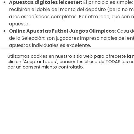
Apuestas digitales leicester:
El principio es simple
recibirán el doble del monto del depósito (pero no m
a las estadísticas completas. Por otro lado, que son 
apuesta.
Online Apuestas Futbol Juegos Olimpicos:
Casa de
de la Selección: son jugadores imprescindibles del en
apuestas individuales es excelente.
Utilizamos cookies en nuestro sitio web para ofrecerte la m
PAGINAS DE APU
clic en "Aceptar todas", consientes el uso de TODAS las c
dar un consentimiento controlado.
Opiniones sobre Netbet móvil app.
Las normas y medidas modernas garantizan la segur
en línea ofrecían apuestas en vivo. A continuación, h
oportunidad de apostar en los respectivos deportes 
ningún dato bancario o información personal para est
izquierda.
Consejos y trucos para apostar en Betsson en vivo.