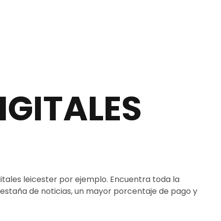
IGITALES
tales leicester por ejemplo. Encuentra toda la
estaña de noticias, un mayor porcentaje de pago y