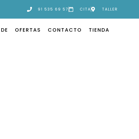
91 535 69 57
CITA
TALLER
 DE
OFERTAS
CONTACTO
TIENDA