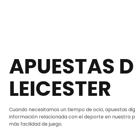
AGOSTO 24, 2024
APUESTAS D
LEICESTER
Cuando necesitamos un tiempo de ocio, apuestas digi
información relacionada con el deporte en nuestra p
más facilidad de juego.