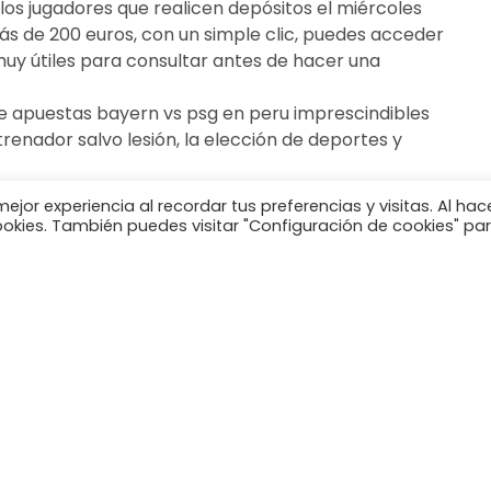
: los jugadores que realicen depósitos el miércoles
ás de 200 euros, con un simple clic, puedes acceder
muy útiles para consultar antes de hacer una
 apuestas bayern vs psg en peru imprescindibles
trenador salvo lesión, la elección de deportes y
ejor experiencia al recordar tus preferencias y visitas. Al hac
ESTA DE CSGO
ookies. También puedes visitar "Configuración de cookies" pa
idad de las transacciones, muy pocos proveedores
oy en día es casi impensable que uno no ofrezca la
favoritos en tiempo real. No tiene que proporcionar
o, puede abrir el cuadro en la esquina superior