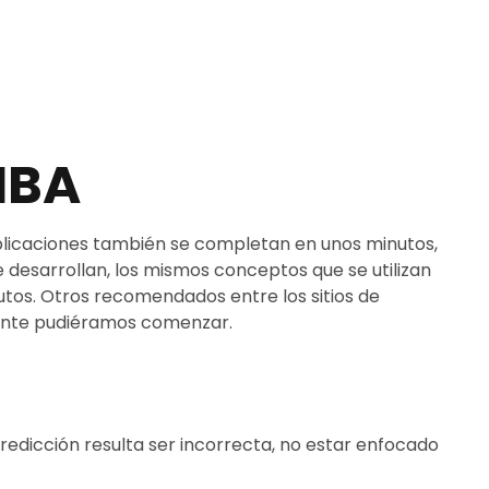
NBA
plicaciones también se completan en unos minutos,
e desarrollan, los mismos conceptos que se utilizan
utos. Otros recomendados entre los sitios de
ente pudiéramos comenzar.
predicción resulta ser incorrecta, no estar enfocado